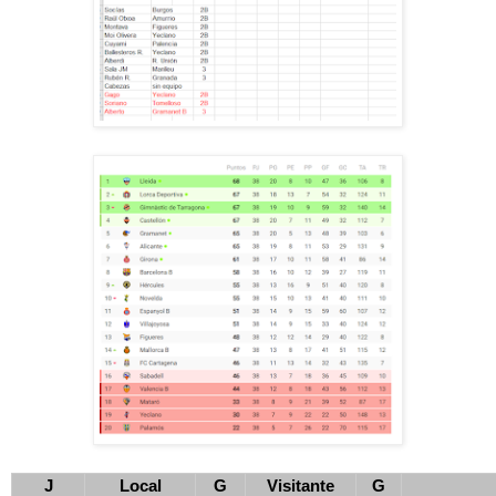
J
Local
G
Visitante
G