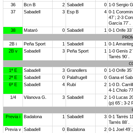
36
Bcn B
2
Sabadell
0
1-0 Sergio G
37
Sabadell
3
Esp B
4
0-1 Coromina
47´; 2-3 Cor
García 77´.
38
Mataró
0
Sabadell
1
0-1 Orife 33´
PROM
2B i
Peña Sport
1
Sabadell
1
0-1 Amantegu
2B v
Sabadell
3
Peña Sport
1
1-0 Genís 2´
Tarrés 90´.
C
1ª E
Sabadell
3
Granollers
0
1-0 Orife 35
2ª E
Sabadell
0
Palafrugell
0
Gana el Saba
6ª E
Sabadell
4
Rubí
2
1-0 D. Carril
4-1 Cholo 77´
1/4
Vilanova G.
3
Sabadell
2
1-0 Lucas 20
(p) 65´; 3-2
Previa i
Badalona
1
Sabadell
3
0-1 Tarrés 1
Tarrés 88´.
Previa v
Sabadell
0
Badalona
2
0-1 Joel 49´;