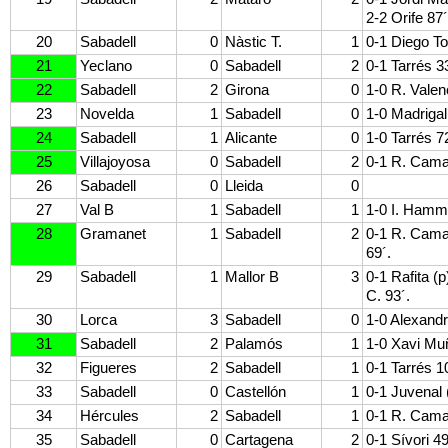
2-2 Orife 87´
20
Sabadell
0
Nàstic T.
1
0-1 Diego To
21
Yeclano
0
Sabadell
2
0-1 Tarrés 3
22
Sabadell
2
Girona
0
1-0 R. Valenc
23
Novelda
1
Sabadell
0
1-0 Madrigal
24
Sabadell
1
Alicante
0
1-0 Tarrés 7
25
Villajoyosa
0
Sabadell
2
0-1 R. Cama
26
Sabadell
0
Lleida
0
27
Val B
1
Sabadell
1
1-0 I. Hammo
28
Gramanet
1
Sabadell
2
0-1 R. Camac
69´.
29
Sabadell
1
Mallor B
3
0-1 Rafita (p
C. 93´.
30
Lorca
3
Sabadell
0
1-0 Alexand
31
Sabadell
2
Palamós
1
1-0 Xavi Mu
32
Figueres
2
Sabadell
1
0-1 Tarrés 1
33
Sabadell
0
Castellón
1
0-1 Juvenal 
34
Hércules
2
Sabadell
1
0-1 R. Camac
35
Sabadell
0
Cartagena
2
0-1 Sívori 49