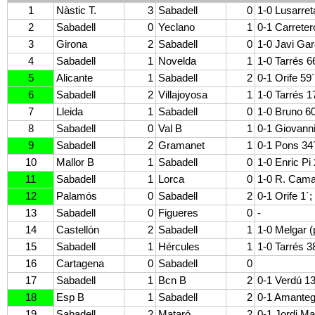
1
Nàstic T.
3
Sabadell
0
1-0 Lusarreta
2
Sabadell
0
Yeclano
1
0-1 Carreter
3
Girona
2
Sabadell
0
1-0 Javi Gar
4
Sabadell
1
Novelda
1
1-0 Tarrés 66
5
Alicante
1
Sabadell
2
0-1 Orife 59´
6
Sabadell
2
Villajoyosa
1
1-0 Tarrés 17
7
Lleida
1
Sabadell
0
1-0 Bruno 60
8
Sabadell
0
Val B
1
0-1 Giovanni
9
Sabadell
2
Gramanet
1
0-1 Pons 34´
10
Mallor B
1
Sabadell
0
1-0 Enric Pi 
11
Sabadell
1
Lorca
0
1-0 R. Cama
12
Palamós
0
Sabadell
2
0-1 Orife 1´;
13
Sabadell
0
Figueres
0
-
14
Castellón
2
Sabadell
1
1-0 Melgar (
15
Sabadell
1
Hércules
1
1-0 Tarrés 3
16
Cartagena
0
Sabadell
0
17
Sabadell
1
Bcn B
2
0-1 Verdú 13
18
Esp B
1
Sabadell
2
0-1 Amantegu
19
Sabadell
2
Mataró
2
0-1 Jordi Ma