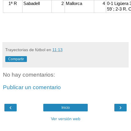
1ª R
Sabadell
2
Mallorca
4
0-1 Ligüera 
59´; 2-3 R. 
Trayectorias de fútbol
en
11:13
Compartir
No hay comentarios:
Publicar un comentario
‹
›
Inicio
Ver versión web