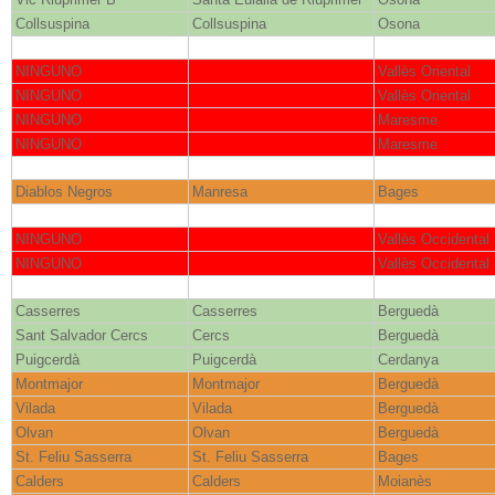
Collsuspina
Collsuspina
Osona
NINGUNO
Vallès Oriental
NINGUNO
Vallès Oriental
NINGUNO
Maresme
NINGUNO
Maresme
Diablos Negros
Manresa
Bages
NINGUNO
Vallès Occidental
NINGUNO
Vallès Occidental
Casserres
Casserres
Berguedà
Sant Salvador Cercs
Cercs
Berguedà
Puigcerdà
Puigcerdà
Cerdanya
Montmajor
Montmajor
Berguedà
Vilada
Vilada
Berguedà
Olvan
Olvan
Berguedà
St. Feliu Sasserra
St. Feliu Sasserra
Bages
Calders
Calders
Moianès