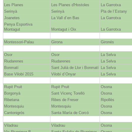
Les Planes
Les Planes d'Hostoles
La Garrotxa
Serinyà
Serinyà
Pla de l´Estany
Joanetes
La Vall d´en Bas
La Garrotxa
Penya Esportiva
Montagut
Montagut i Oix
La Garrotxa
Montessori-Palau
Girona
Gironés
Osor
Osor
La Selva
Riudarenes
Riudarenes
La Selva
Bonmatí
Sant Julià de Llor i Bonmatí
La Selva
Base Vilobí 2015
Vilobí d´Onyar
La Selva
Rupit Pruit
Rupit Pruit
Osona
Borgonyà
Sant Vicenç Torelló
Osona
Ribetana
Ribes de Freser
Ripollès
Montesquiu
Montesquiu
Osona
Cantonigrós
Santa María de Corcó
Osona
Viladrau
Viladrau
Osona
Vic Riuprimer B
Santa Eulalia de Riuprimer
Osona