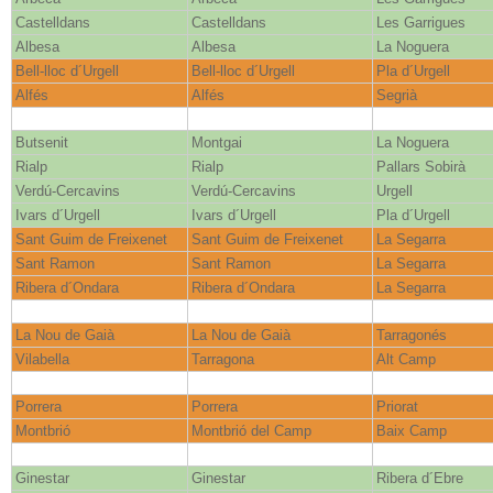
Castelldans
Castelldans
Les Garrigues
Albesa
Albesa
La Noguera
Bell-lloc d´Urgell
Bell-lloc d´Urgell
Pla d´Urgell
Alfés
Alfés
Segrià
Butsenit
Montgai
La Noguera
Rialp
Rialp
Pallars Sobirà
Verdú-Cercavins
Verdú-Cercavins
Urgell
Ivars d´Urgell
Ivars d´Urgell
Pla d´Urgell
Sant Guim de Freixenet
Sant Guim de Freixenet
La Segarra
Sant Ramon
Sant Ramon
La Segarra
Ribera d´Ondara
Ribera d´Ondara
La Segarra
La Nou de Gaià
La Nou de Gaià
Tarragonés
Vilabella
Tarragona
Alt Camp
Porrera
Porrera
Priorat
Montbrió
Montbrió del Camp
Baix Camp
Ginestar
Ginestar
Ribera d´Ebre