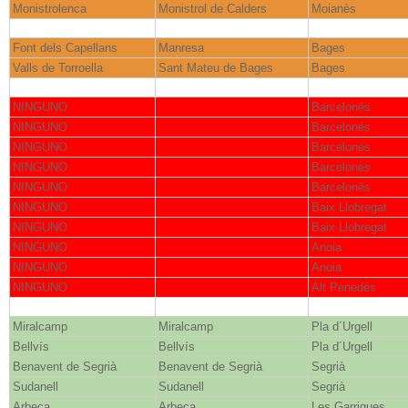
Monistrolenca
Monistrol de Calders
Moianès
Font dels Capellans
Manresa
Bages
Valls de Torroella
Sant Mateu de Bages
Bages
NINGUNO
Barcelonés
NINGUNO
Barcelonés
NINGUNO
Barcelonés
NINGUNO
Barcelonés
NINGUNO
Barcelonés
NINGUNO
Baix Llobregat
NINGUNO
Baix Llobregat
NINGUNO
Anoia
NINGUNO
Anoia
NINGUNO
Alt Penedès
Miralcamp
Miralcamp
Pla d´Urgell
Bellvís
Bellvís
Pla d´Urgell
Benavent de Segrià
Benavent de Segrià
Segrià
Sudanell
Sudanell
Segrià
Arbeca
Arbeca
Les Garrigues