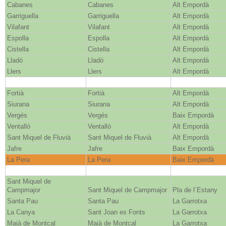
Cabanes
Cabanes
Alt Empordà
Garriguella
Garriguella
Alt Empordà
Vilafant
Vilafant
Alt Empordà
Espolla
Espolla
Alt Empordà
Cistella
Cistella
Alt Empordà
Lladó
Lladó
Alt Empordà
Llers
Llers
Alt Empordà
Fortià
Fortià
Alt Empordà
Siurana
Siurana
Alt Empordà
Vergés
Vergés
Baix Empordà
Ventalló
Ventalló
Alt Empordà
Sant Miquel de Fluvià
Sant Miquel de Fluvià
Alt Empordà
Jafre
Jafre
Baix Empordà
La Pera
La Pera
Baix Empordà
Sant Miquel de
Campmajor
Sant Miquel de Campmajor
Pla de l´Estany
Santa Pau
Santa Pau
La Garrotxa
La Canya
Sant Joan es Fonts
La Garrotxa
Maià de Montcal
Maià de Montcal
La Garrotxa