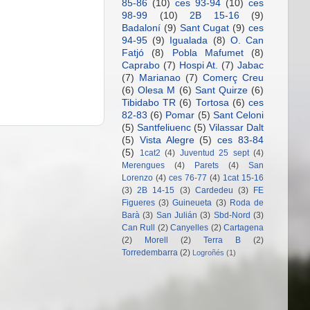
85-86
(10)
ces 93-94
(10)
ces
98-99
(10)
2B 15-16
(9)
Badaloní
(9)
Sant Cugat
(9)
ces
94-95
(9)
Igualada
(8)
O. Can
Fatjó
(8)
Pobla Mafumet
(8)
Caprabo
(7)
Hospi At.
(7)
Jabac
(7)
Marianao
(7)
Comerç Creu
(6)
Olesa M
(6)
Sant Quirze
(6)
Tibidabo TR
(6)
Tortosa
(6)
ces
82-83
(6)
Pomar
(5)
Sant Celoni
(5)
Santfeliuenc
(5)
Vilassar Dalt
(5)
Vista Alegre
(5)
ces 83-84
(5)
1cat2
(4)
Juventud 25 sept
(4)
Merengues
(4)
Parets
(4)
San
Lorenzo
(4)
ces 76-77
(4)
1cat 15-16
(3)
2B 14-15
(3)
Cardedeu
(3)
FE
Figueres
(3)
Guineueta
(3)
Roda de
Barà
(3)
San Julián
(3)
Sbd-Nord
(3)
Can Rull
(2)
Canyelles
(2)
Cartagena
(2)
Morell
(2)
Terra B
(2)
Torredembarra
(2)
Logroñés
(1)