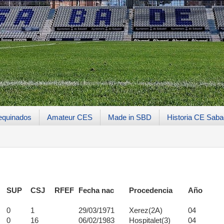
equinados
Amateur CES
Made in SBD
Historia CE Saba
SUP
CSJ
RFEF
Fecha nac
Procedencia
Año
0
1
29/03/1971
Xerez(2A)
04
0
16
06/02/1983
Hospitalet(3)
04