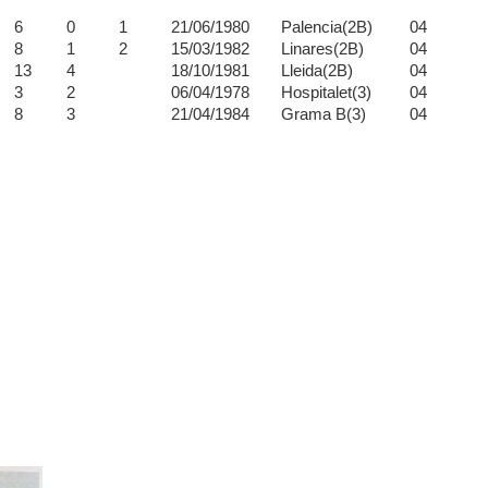
6
0
1
21/06/1980
Palencia(2B)
04
8
1
2
15/03/1982
Linares(2B)
04
13
4
18/10/1981
Lleida(2B)
04
3
2
06/04/1978
Hospitalet(3)
04
8
3
21/04/1984
Grama B(3)
04