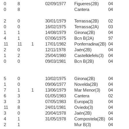
0
8
02/09/1977
Figueres(2B)
04
0
8
Cantera
04
2
0
30/01/1979
Terrassa(2B)
02
0
0
16/02/1975
Terrassa(2A)
03
1
1
14/08/1979
Girona(2B)
04
4
1
07/06/1975
Bcn B(2A)
97
11
11
1
17/01/1982
Ponferradina(2B)
04
2
0
12/11/1978
Jaén(2B)
04
1
2
25/04/1980
Castelldefels(3)
04
0
0
09/03/1981
Bcn B(2B)
04
5
0
10/02/1975
Girona(2B)
04
1
0
09/06/1977
Novelda(2B)
04
7
1
1
13/06/1979
Mar Menor(3)
04
6
3
01/05/1983
Cantera
02
3
3
07/05/1983
Europa(3)
04
11
8
24/01/1981
Oviedo(3)
04
3
0
20/04/1978
Jaén(2B)
04
4
1
31/05/1978
Compostela(2B)
04
2
1
Mur B(3)
04