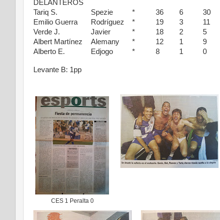
DELANTEROS
Tariq S.
Spezie
*
36
6
30
Emilio Guerra
Rodríguez
*
19
3
11
Verde J.
Javier
*
18
2
5
Albert Martínez
Alemany
*
12
1
9
Alberto E.
Edjogo
*
8
1
0
Levante B: 1pp
CES 1 Peralta 0