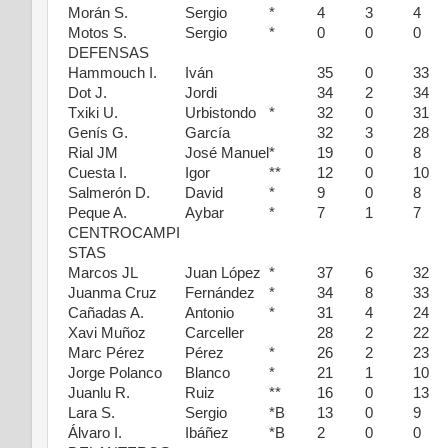
Morán S.
Sergio
*
4
3
4
Motos S.
Sergio
*
0
0
0
DEFENSAS
Hammouch I.
Iván
35
0
33
Dot J.
Jordi
34
2
34
Txiki U.
Urbistondo
*
32
0
31
Genís G.
García
32
3
28
Rial JM
José Manuel
*
19
0
8
Cuesta I.
Igor
**
12
0
10
Salmerón D.
David
*
9
0
8
Peque A.
Aybar
*
7
1
7
CENTROCAMPI
STAS
Marcos JL
Juan López
*
37
6
32
Juanma Cruz
Fernández
*
34
8
33
Cañadas A.
Antonio
*
31
4
24
Xavi Muñoz
Carceller
28
2
22
Marc Pérez
Pérez
*
26
2
23
Jorge Polanco
Blanco
*
21
1
10
Juanlu R.
Ruiz
**
16
0
13
Lara S.
Sergio
*B
13
0
9
Álvaro I.
Ibáñez
*B
2
0
0