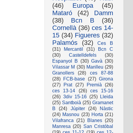
(46)
Europa
(45)
Mataró
(42)
Damm
(38)
Bcn B
(36)
Cornellà
(36)
ces 14-
15
(34)
Figueres
(32)
Palamós
(32)
Ces B
(31)
Mercantil
(31)
Bcn C
(30)
Castelldefels
(30)
Espanyol B
(30)
Gavà
(30)
Vilassar M
(30)
Manlleu
(29)
Granollers
(28)
ces 87-88
(28)
FCB-base
(27)
Girona
(27)
Prat
(27)
Premià
(26)
ces 13-14
(26)
ces 15-16
(26)
3div 15-16
(25)
Lleida
(25)
Santboià
(25)
Gramanet
B
(24)
Júpiter
(24)
Nàstic
(24)
Masnou
(23)
Horta
(21)
Vilafranca
(21)
Blanes
(20)
Manresa
(20)
San Cristóbal
(19)
ces 11-12
(19)
ces 12-