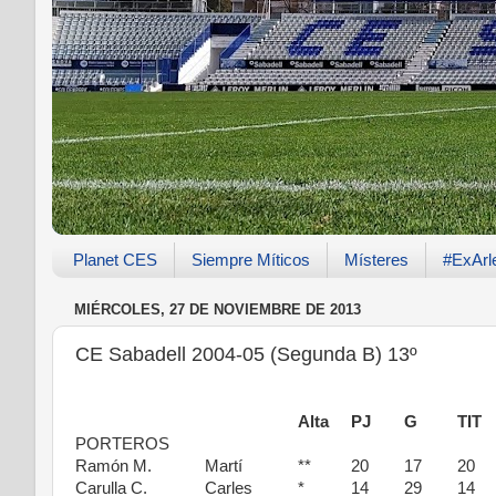
Planet CES
Siempre Míticos
Místeres
#ExArl
MIÉRCOLES, 27 DE NOVIEMBRE DE 2013
CE Sabadell 2004-05 (Segunda B) 13º
Alta
PJ
G
TIT
PORTEROS
Ramón M.
Martí
**
20
17
20
Carulla C.
Carles
*
14
29
14