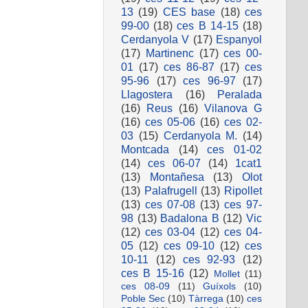
13
(19)
CES base
(18)
ces
99-00
(18)
ces B 14-15
(18)
Cerdanyola V
(17)
Espanyol
(17)
Martinenc
(17)
ces 00-
01
(17)
ces 86-87
(17)
ces
95-96
(17)
ces 96-97
(17)
Llagostera
(16)
Peralada
(16)
Reus
(16)
Vilanova G
(16)
ces 05-06
(16)
ces 02-
03
(15)
Cerdanyola M.
(14)
Montcada
(14)
ces 01-02
(14)
ces 06-07
(14)
1cat1
(13)
Montañesa
(13)
Olot
(13)
Palafrugell
(13)
Ripollet
(13)
ces 07-08
(13)
ces 97-
98
(13)
Badalona B
(12)
Vic
(12)
ces 03-04
(12)
ces 04-
05
(12)
ces 09-10
(12)
ces
10-11
(12)
ces 92-93
(12)
ces B 15-16
(12)
Mollet
(11)
ces 08-09
(11)
Guíxols
(10)
Poble Sec
(10)
Tàrrega
(10)
ces