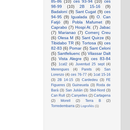
85-86
(10)
ces 93-94
(10)
ces
98-99
(10)
2B 15-16
(9)
Badaloní
(9)
Sant Cugat
(9)
ces
94-95
(9)
Igualada
(8)
O. Can
Fatjó
(8)
Pobla Mafumet
(8)
Caprabo
(7)
Hospi At.
(7)
Jabac
(7)
Marianao
(7)
Comerç Creu
(6)
Olesa M
(6)
Sant Quirze
(6)
Tibidabo TR
(6)
Tortosa
(6)
ces
82-83
(6)
Pomar
(5)
Sant Celoni
(5)
Santfeliuenc
(5)
Vilassar Dalt
(5)
Vista Alegre
(5)
ces 83-84
(5)
1cat2
(4)
Juventud 25 sept
(4)
Merengues
(4)
Parets
(4)
San
Lorenzo
(4)
ces 76-77
(4)
1cat 15-16
(3)
2B 14-15
(3)
Cardedeu
(3)
FE
Figueres
(3)
Guineueta
(3)
Roda de
Barà
(3)
San Julián
(3)
Sbd-Nord
(3)
Can Rull
(2)
Canyelles
(2)
Cartagena
(2)
Morell
(2)
Terra B
(2)
Torredembarra
(2)
Logroñés
(1)