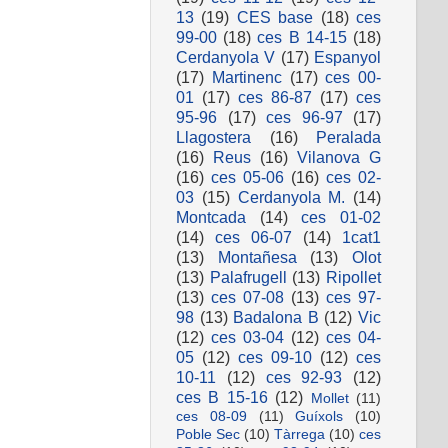
13
(19)
CES base
(18)
ces
99-00
(18)
ces B 14-15
(18)
Cerdanyola V
(17)
Espanyol
(17)
Martinenc
(17)
ces 00-
01
(17)
ces 86-87
(17)
ces
95-96
(17)
ces 96-97
(17)
Llagostera
(16)
Peralada
(16)
Reus
(16)
Vilanova G
(16)
ces 05-06
(16)
ces 02-
03
(15)
Cerdanyola M.
(14)
Montcada
(14)
ces 01-02
(14)
ces 06-07
(14)
1cat1
(13)
Montañesa
(13)
Olot
(13)
Palafrugell
(13)
Ripollet
(13)
ces 07-08
(13)
ces 97-
98
(13)
Badalona B
(12)
Vic
(12)
ces 03-04
(12)
ces 04-
05
(12)
ces 09-10
(12)
ces
10-11
(12)
ces 92-93
(12)
ces B 15-16
(12)
Mollet
(11)
ces 08-09
(11)
Guíxols
(10)
Poble Sec
(10)
Tàrrega
(10)
ces