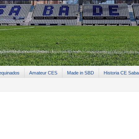
equinados
Amateur CES
Made in SBD
Historia CE Saba