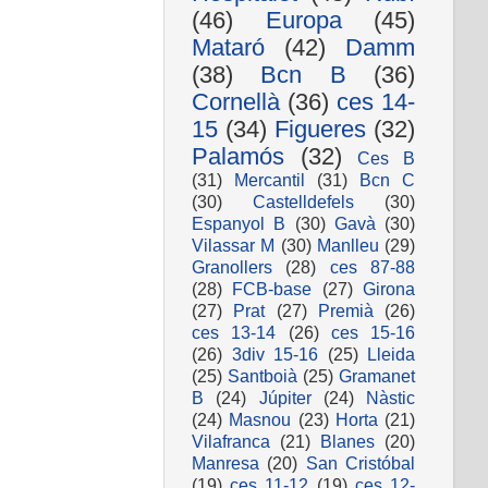
(46)
Europa
(45)
Mataró
(42)
Damm
(38)
Bcn B
(36)
Cornellà
(36)
ces 14-
15
(34)
Figueres
(32)
Palamós
(32)
Ces B
(31)
Mercantil
(31)
Bcn C
(30)
Castelldefels
(30)
Espanyol B
(30)
Gavà
(30)
Vilassar M
(30)
Manlleu
(29)
Granollers
(28)
ces 87-88
(28)
FCB-base
(27)
Girona
(27)
Prat
(27)
Premià
(26)
ces 13-14
(26)
ces 15-16
(26)
3div 15-16
(25)
Lleida
(25)
Santboià
(25)
Gramanet
B
(24)
Júpiter
(24)
Nàstic
(24)
Masnou
(23)
Horta
(21)
Vilafranca
(21)
Blanes
(20)
Manresa
(20)
San Cristóbal
(19)
ces 11-12
(19)
ces 12-