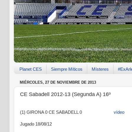
Planet CES
Siempre Míticos
Místeres
#ExArl
MIÉRCOLES, 27 DE NOVIEMBRE DE 2013
CE Sabadell 2012-13 (Segunda A) 16º
(1) GIRONA 0 CE SABADELL 0
vídeo
Jugado 18/08/12