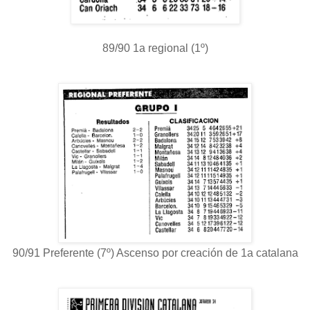
89/90 1a regional (1º)
90/91 Preferente (7º) Ascenso por creación de 1a catalana