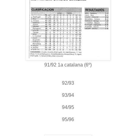
91/92 1a catalana (6º)
92/93
93/94
94/95
95/96