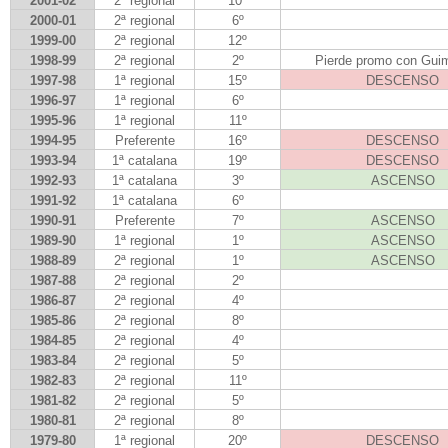
2001-02
2ª regional
10º
2000-01
2ª regional
6º
1999-00
2ª regional
12º
1998-99
2ª regional
2º
Pierde promo con Gui
1997-98
1ª regional
15º
DESCENSO
1996-97
1ª regional
6º
1995-96
1ª regional
11º
1994-95
Preferente
16º
DESCENSO
1993-94
1ª catalana
19º
DESCENSO
1992-93
1ª catalana
3º
ASCENSO
1991-92
1ª catalana
6º
1990-91
Preferente
7º
ASCENSO
1989-90
1ª regional
1º
ASCENSO
1988-89
2ª regional
1º
ASCENSO
1987-88
2ª regional
2º
1986-87
2ª regional
4º
1985-86
2ª regional
8º
1984-85
2ª regional
4º
1983-84
2ª regional
5º
1982-83
2ª regional
11º
1981-82
2ª regional
5º
1980-81
2ª regional
8º
1979-80
1ª regional
20º
DESCENSO