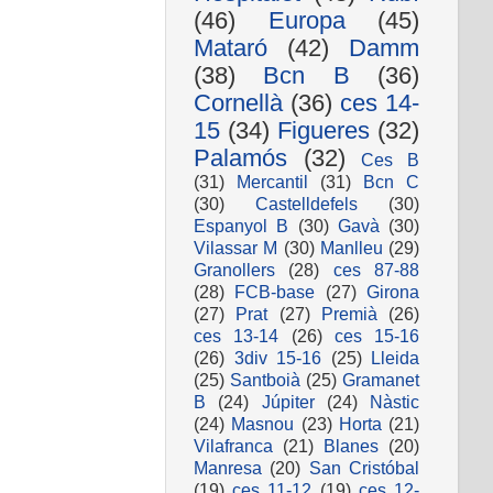
(46)
Europa
(45)
Mataró
(42)
Damm
(38)
Bcn B
(36)
Cornellà
(36)
ces 14-
15
(34)
Figueres
(32)
Palamós
(32)
Ces B
(31)
Mercantil
(31)
Bcn C
(30)
Castelldefels
(30)
Espanyol B
(30)
Gavà
(30)
Vilassar M
(30)
Manlleu
(29)
Granollers
(28)
ces 87-88
(28)
FCB-base
(27)
Girona
(27)
Prat
(27)
Premià
(26)
ces 13-14
(26)
ces 15-16
(26)
3div 15-16
(25)
Lleida
(25)
Santboià
(25)
Gramanet
B
(24)
Júpiter
(24)
Nàstic
(24)
Masnou
(23)
Horta
(21)
Vilafranca
(21)
Blanes
(20)
Manresa
(20)
San Cristóbal
(19)
ces 11-12
(19)
ces 12-