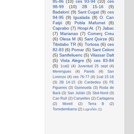
85-86
(10)
ces 93-94
(10)
ces
98-99
(10)
2B 15-16
(9)
Badaloní
(9)
Sant Cugat
(9)
ces
94-95
(9)
Igualada
(8)
O. Can
Fatjó
(8)
Pobla Mafumet
(8)
Caprabo
(7)
Hospi At.
(7)
Jabac
(7)
Marianao
(7)
Comerç Creu
(6)
Olesa M
(6)
Sant Quirze
(6)
Tibidabo TR
(6)
Tortosa
(6)
ces
82-83
(6)
Pomar
(5)
Sant Celoni
(5)
Santfeliuenc
(5)
Vilassar Dalt
(5)
Vista Alegre
(5)
ces 83-84
(5)
1cat2
(4)
Juventud 25 sept
(4)
Merengues
(4)
Parets
(4)
San
Lorenzo
(4)
ces 76-77
(4)
1cat 15-16
(3)
2B 14-15
(3)
Cardedeu
(3)
FE
Figueres
(3)
Guineueta
(3)
Roda de
Barà
(3)
San Julián
(3)
Sbd-Nord
(3)
Can Rull
(2)
Canyelles
(2)
Cartagena
(2)
Morell
(2)
Terra B
(2)
Torredembarra
(2)
Logroñés
(1)