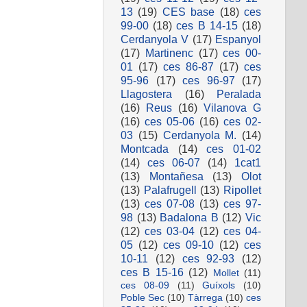
13
(19)
CES base
(18)
ces
99-00
(18)
ces B 14-15
(18)
Cerdanyola V
(17)
Espanyol
(17)
Martinenc
(17)
ces 00-
01
(17)
ces 86-87
(17)
ces
95-96
(17)
ces 96-97
(17)
Llagostera
(16)
Peralada
(16)
Reus
(16)
Vilanova G
(16)
ces 05-06
(16)
ces 02-
03
(15)
Cerdanyola M.
(14)
Montcada
(14)
ces 01-02
(14)
ces 06-07
(14)
1cat1
(13)
Montañesa
(13)
Olot
(13)
Palafrugell
(13)
Ripollet
(13)
ces 07-08
(13)
ces 97-
98
(13)
Badalona B
(12)
Vic
(12)
ces 03-04
(12)
ces 04-
05
(12)
ces 09-10
(12)
ces
10-11
(12)
ces 92-93
(12)
ces B 15-16
(12)
Mollet
(11)
ces 08-09
(11)
Guíxols
(10)
Poble Sec
(10)
Tàrrega
(10)
ces