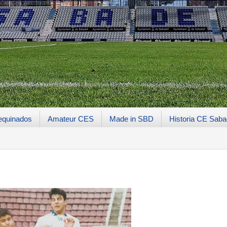
equinados
Amateur CES
Made in SBD
Historia CE Saba