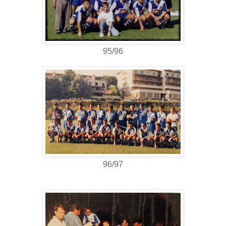
95/96
96/97