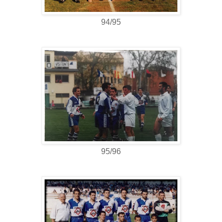
94/95
95/96