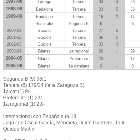
1997-98
Tàrrega
Tercera
34
4
26
1998-99
Badalona
Tercera
33
5
33
1999-00
Badalona
Tercera
16
2
14
Hospitalet
Segunda B
9
-
6
2000-01
Guíxols
Tercera
27
5
2001-02
Guíxols
Tercera
36
5
2002-03
Guíxols
Tercera
33
3
2003-04
Blanes
1a regional
29
-
29
2004-05
Blanes
Preferente
23
-
17
2005-06
Blanes
1a catalana
9
-
3
Segunda B (5) 98/1
Tercera (6) 179/24 (falta Zaragoza B)
1a cat (1) 9/-
Preferente (1) 23/-
1a regional (1) 29/-
Internacional con España sub-18.
Jugó con Óscar García, Mendieta, Julen Guerrero, Toril,
Quique Martín.