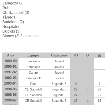
Zaragoza B
Rubí
CE Sabadell (3)
Tàrrega
Badalona (2)
Hospitalet
Guíxols (3)
Blanes (3) 3 ascensos
Año
Equipo
Categoría
PJ
G
tit
1989-90
Barcelona
Juvenil
1990-91
Barcelona
Juvenil
1991-92
Damm
Juvenil
1992-93
Zaragoza B
Tercera
1993-94
Rubí
Segunda B
9
-
7
1994-95
CE Sabadell
Segunda B
27
-
23
1995-96
CE Sabadell
Segunda B
24
-
21
1996-97
CE Sabadell
Segunda B
25
1
15