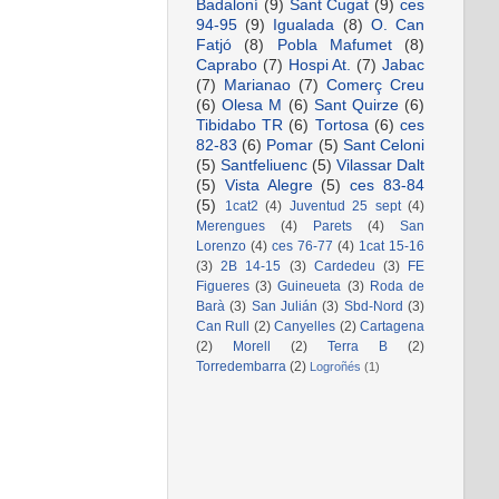
Badaloní
(9)
Sant Cugat
(9)
ces
94-95
(9)
Igualada
(8)
O. Can
Fatjó
(8)
Pobla Mafumet
(8)
Caprabo
(7)
Hospi At.
(7)
Jabac
(7)
Marianao
(7)
Comerç Creu
(6)
Olesa M
(6)
Sant Quirze
(6)
Tibidabo TR
(6)
Tortosa
(6)
ces
82-83
(6)
Pomar
(5)
Sant Celoni
(5)
Santfeliuenc
(5)
Vilassar Dalt
(5)
Vista Alegre
(5)
ces 83-84
(5)
1cat2
(4)
Juventud 25 sept
(4)
Merengues
(4)
Parets
(4)
San
Lorenzo
(4)
ces 76-77
(4)
1cat 15-16
(3)
2B 14-15
(3)
Cardedeu
(3)
FE
Figueres
(3)
Guineueta
(3)
Roda de
Barà
(3)
San Julián
(3)
Sbd-Nord
(3)
Can Rull
(2)
Canyelles
(2)
Cartagena
(2)
Morell
(2)
Terra B
(2)
Torredembarra
(2)
Logroñés
(1)