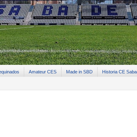
equinados
Amateur CES
Made in SBD
Historia CE Saba