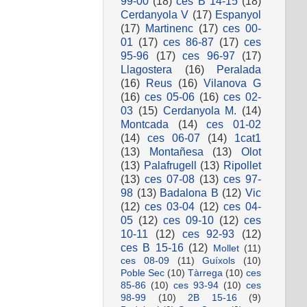
99-00
(18)
ces B 14-15
(18)
Cerdanyola V
(17)
Espanyol
(17)
Martinenc
(17)
ces 00-
01
(17)
ces 86-87
(17)
ces
95-96
(17)
ces 96-97
(17)
Llagostera
(16)
Peralada
(16)
Reus
(16)
Vilanova G
(16)
ces 05-06
(16)
ces 02-
03
(15)
Cerdanyola M.
(14)
Montcada
(14)
ces 01-02
(14)
ces 06-07
(14)
1cat1
(13)
Montañesa
(13)
Olot
(13)
Palafrugell
(13)
Ripollet
(13)
ces 07-08
(13)
ces 97-
98
(13)
Badalona B
(12)
Vic
(12)
ces 03-04
(12)
ces 04-
05
(12)
ces 09-10
(12)
ces
10-11
(12)
ces 92-93
(12)
ces B 15-16
(12)
Mollet
(11)
ces 08-09
(11)
Guíxols
(10)
Poble Sec
(10)
Tàrrega
(10)
ces
85-86
(10)
ces 93-94
(10)
ces
98-99
(10)
2B 15-16
(9)