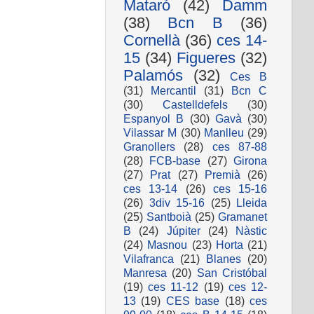
Mataró
(42)
Damm
(38)
Bcn B
(36)
Cornellà
(36)
ces 14-
15
(34)
Figueres
(32)
Palamós
(32)
Ces B
(31)
Mercantil
(31)
Bcn C
(30)
Castelldefels
(30)
Espanyol B
(30)
Gavà
(30)
Vilassar M
(30)
Manlleu
(29)
Granollers
(28)
ces 87-88
(28)
FCB-base
(27)
Girona
(27)
Prat
(27)
Premià
(26)
ces 13-14
(26)
ces 15-16
(26)
3div 15-16
(25)
Lleida
(25)
Santboià
(25)
Gramanet
B
(24)
Júpiter
(24)
Nàstic
(24)
Masnou
(23)
Horta
(21)
Vilafranca
(21)
Blanes
(20)
Manresa
(20)
San Cristóbal
(19)
ces 11-12
(19)
ces 12-
13
(19)
CES base
(18)
ces