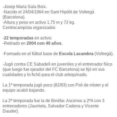
-Josep Maria Sala Boix.
-Nacido el 24/04/1964 en Sant Hipòlit de Voltregà
(Barcelona).
-Altura y peso en activo 1,75 m y 72 kg.
Centrocampista organizador.
-
22 temporadas
en activo.
-Retirado en
2004 con 40 años.
-Formado en el fútbol base de
Escola Lacambra
(Voltregà).
-Jugó contra CE Sabadell en juveniles y el entrenador Nico
(que luego fue ojeador del FC Barcelona) se fijó en sus
cualidades y lo fichó para el club arlequinado.
La 1ª temporada jugó poco (82/83) con Poli de míster y el
equipo acabó bajando.
La 2ª temporada fue la de Binéfar. Ascenso a 2ªA con 3
entrenadores (Jaurrieta, Salvador Cadena y Vicente
Dauder).