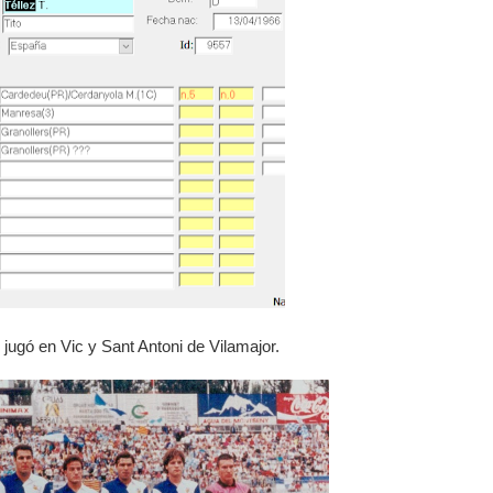
jugó en Vic y Sant Antoni de Vilamajor.