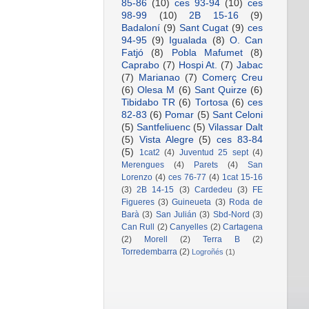
85-86
(10)
ces 93-94
(10)
ces
98-99
(10)
2B 15-16
(9)
Badaloní
(9)
Sant Cugat
(9)
ces
94-95
(9)
Igualada
(8)
O. Can
Fatjó
(8)
Pobla Mafumet
(8)
Caprabo
(7)
Hospi At.
(7)
Jabac
(7)
Marianao
(7)
Comerç Creu
(6)
Olesa M
(6)
Sant Quirze
(6)
Tibidabo TR
(6)
Tortosa
(6)
ces
82-83
(6)
Pomar
(5)
Sant Celoni
(5)
Santfeliuenc
(5)
Vilassar Dalt
(5)
Vista Alegre
(5)
ces 83-84
(5)
1cat2
(4)
Juventud 25 sept
(4)
Merengues
(4)
Parets
(4)
San
Lorenzo
(4)
ces 76-77
(4)
1cat 15-16
(3)
2B 14-15
(3)
Cardedeu
(3)
FE
Figueres
(3)
Guineueta
(3)
Roda de
Barà
(3)
San Julián
(3)
Sbd-Nord
(3)
Can Rull
(2)
Canyelles
(2)
Cartagena
(2)
Morell
(2)
Terra B
(2)
Torredembarra
(2)
Logroñés
(1)