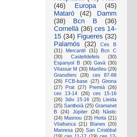
(46)
Europa
(45)
Mataró
(42)
Damm
(38)
Bcn B
(36)
Cornellà
(36)
ces 14-
15
(34)
Figueres
(32)
Palamós
(32)
Ces B
(31)
Mercantil
(31)
Bcn C
(30)
Castelldefels
(30)
Espanyol B
(30)
Gavà
(30)
Vilassar M
(30)
Manlleu
(29)
Granollers
(28)
ces 87-88
(28)
FCB-base
(27)
Girona
(27)
Prat
(27)
Premià
(26)
ces 13-14
(26)
ces 15-16
(26)
3div 15-16
(25)
Lleida
(25)
Santboià
(25)
Gramanet
B
(24)
Júpiter
(24)
Nàstic
(24)
Masnou
(23)
Horta
(21)
Vilafranca
(21)
Blanes
(20)
Manresa
(20)
San Cristóbal
(19)
ces 11-12
(19)
ces 12-