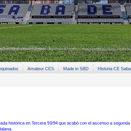
equinados
Amateur CES
Made in SBD
Historia CE Saba
ada histórica en Tercera 93/94 que acabó con el ascenso a segunda
talana.