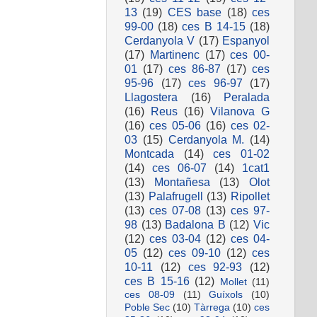
13
(19)
CES base
(18)
ces
99-00
(18)
ces B 14-15
(18)
Cerdanyola V
(17)
Espanyol
(17)
Martinenc
(17)
ces 00-
01
(17)
ces 86-87
(17)
ces
95-96
(17)
ces 96-97
(17)
Llagostera
(16)
Peralada
(16)
Reus
(16)
Vilanova G
(16)
ces 05-06
(16)
ces 02-
03
(15)
Cerdanyola M.
(14)
Montcada
(14)
ces 01-02
(14)
ces 06-07
(14)
1cat1
(13)
Montañesa
(13)
Olot
(13)
Palafrugell
(13)
Ripollet
(13)
ces 07-08
(13)
ces 97-
98
(13)
Badalona B
(12)
Vic
(12)
ces 03-04
(12)
ces 04-
05
(12)
ces 09-10
(12)
ces
10-11
(12)
ces 92-93
(12)
ces B 15-16
(12)
Mollet
(11)
ces 08-09
(11)
Guíxols
(10)
Poble Sec
(10)
Tàrrega
(10)
ces