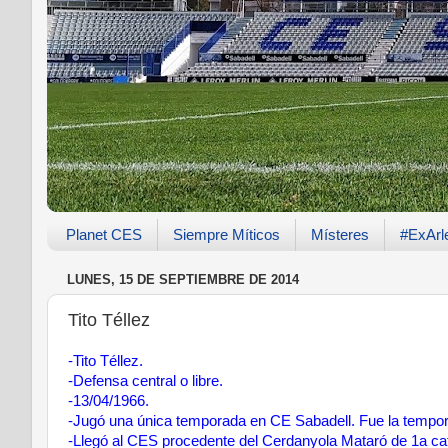
Planet CES
Siempre Míticos
Místeres
#ExArl
LUNES, 15 DE SEPTIEMBRE DE 2014
Tito Téllez
-Tito Téllez.
-Defensa central o libre.
-13/04/1966.
-Jugó una única temporada en CE Sabadell. Fue la tempor
-Llegó al CES procedente del Cerdanyola Mataró de 1a ca