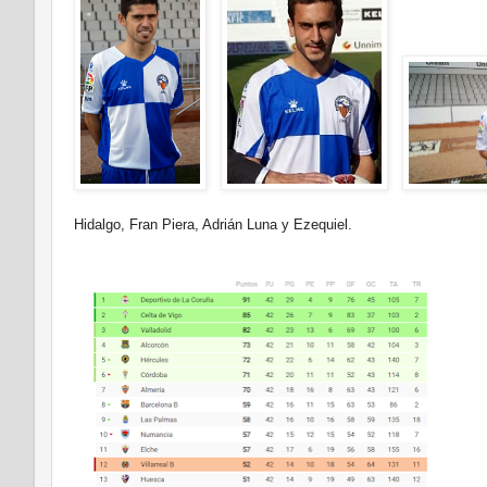
Hidalgo, Fran Piera, Adrián Luna y Ezequiel.