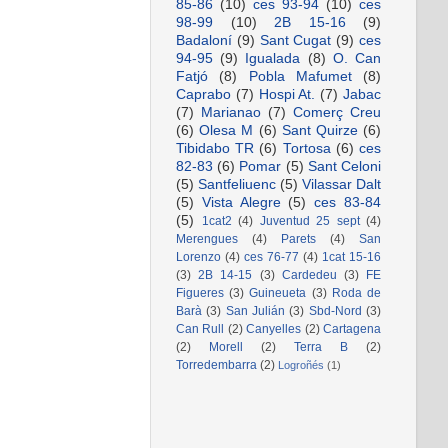
85-86
(10)
ces 93-94
(10)
ces
98-99
(10)
2B 15-16
(9)
Badaloní
(9)
Sant Cugat
(9)
ces
94-95
(9)
Igualada
(8)
O. Can
Fatjó
(8)
Pobla Mafumet
(8)
Caprabo
(7)
Hospi At.
(7)
Jabac
(7)
Marianao
(7)
Comerç Creu
(6)
Olesa M
(6)
Sant Quirze
(6)
Tibidabo TR
(6)
Tortosa
(6)
ces
82-83
(6)
Pomar
(5)
Sant Celoni
(5)
Santfeliuenc
(5)
Vilassar Dalt
(5)
Vista Alegre
(5)
ces 83-84
(5)
1cat2
(4)
Juventud 25 sept
(4)
Merengues
(4)
Parets
(4)
San
Lorenzo
(4)
ces 76-77
(4)
1cat 15-16
(3)
2B 14-15
(3)
Cardedeu
(3)
FE
Figueres
(3)
Guineueta
(3)
Roda de
Barà
(3)
San Julián
(3)
Sbd-Nord
(3)
Can Rull
(2)
Canyelles
(2)
Cartagena
(2)
Morell
(2)
Terra B
(2)
Torredembarra
(2)
Logroñés
(1)