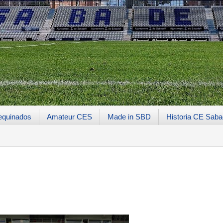
equinados
Amateur CES
Made in SBD
Historia CE Saba