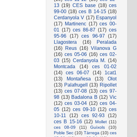
13
(19)
CES base
(18)
ces
99-00
(18)
ces B 14-15
(18)
Cerdanyola V
(17)
Espanyol
(17)
Martinenc
(17)
ces 00-
01
(17)
ces 86-87
(17)
ces
95-96
(17)
ces 96-97
(17)
Llagostera
(16)
Peralada
(16)
Reus
(16)
Vilanova G
(16)
ces 05-06
(16)
ces 02-
03
(15)
Cerdanyola M.
(14)
Montcada
(14)
ces 01-02
(14)
ces 06-07
(14)
1cat1
(13)
Montañesa
(13)
Olot
(13)
Palafrugell
(13)
Ripollet
(13)
ces 07-08
(13)
ces 97-
98
(13)
Badalona B
(12)
Vic
(12)
ces 03-04
(12)
ces 04-
05
(12)
ces 09-10
(12)
ces
10-11
(12)
ces 92-93
(12)
ces B 15-16
(12)
Mollet
(11)
ces 08-09
(11)
Guíxols
(10)
Poble Sec
(10)
Tàrrega
(10)
ces