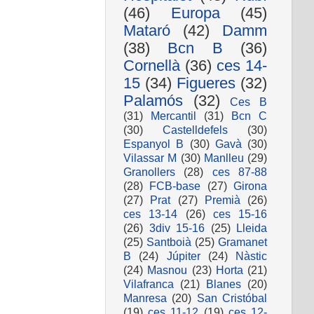
(46)
Europa
(45)
Mataró
(42)
Damm
(38)
Bcn B
(36)
Cornellà
(36)
ces 14-
15
(34)
Figueres
(32)
Palamós
(32)
Ces B
(31)
Mercantil
(31)
Bcn C
(30)
Castelldefels
(30)
Espanyol B
(30)
Gavà
(30)
Vilassar M
(30)
Manlleu
(29)
Granollers
(28)
ces 87-88
(28)
FCB-base
(27)
Girona
(27)
Prat
(27)
Premià
(26)
ces 13-14
(26)
ces 15-16
(26)
3div 15-16
(25)
Lleida
(25)
Santboià
(25)
Gramanet
B
(24)
Júpiter
(24)
Nàstic
(24)
Masnou
(23)
Horta
(21)
Vilafranca
(21)
Blanes
(20)
Manresa
(20)
San Cristóbal
(19)
ces 11-12
(19)
ces 12-