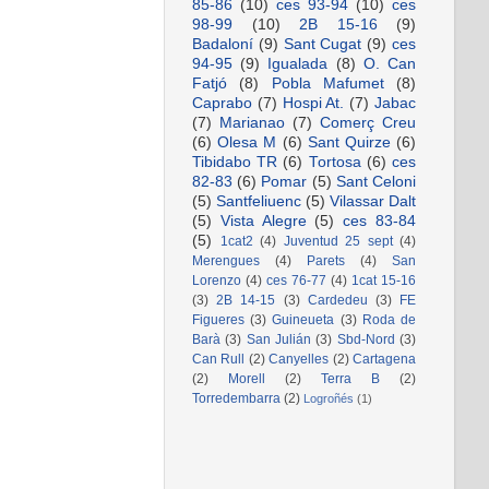
85-86
(10)
ces 93-94
(10)
ces
98-99
(10)
2B 15-16
(9)
Badaloní
(9)
Sant Cugat
(9)
ces
94-95
(9)
Igualada
(8)
O. Can
Fatjó
(8)
Pobla Mafumet
(8)
Caprabo
(7)
Hospi At.
(7)
Jabac
(7)
Marianao
(7)
Comerç Creu
(6)
Olesa M
(6)
Sant Quirze
(6)
Tibidabo TR
(6)
Tortosa
(6)
ces
82-83
(6)
Pomar
(5)
Sant Celoni
(5)
Santfeliuenc
(5)
Vilassar Dalt
(5)
Vista Alegre
(5)
ces 83-84
(5)
1cat2
(4)
Juventud 25 sept
(4)
Merengues
(4)
Parets
(4)
San
Lorenzo
(4)
ces 76-77
(4)
1cat 15-16
(3)
2B 14-15
(3)
Cardedeu
(3)
FE
Figueres
(3)
Guineueta
(3)
Roda de
Barà
(3)
San Julián
(3)
Sbd-Nord
(3)
Can Rull
(2)
Canyelles
(2)
Cartagena
(2)
Morell
(2)
Terra B
(2)
Torredembarra
(2)
Logroñés
(1)