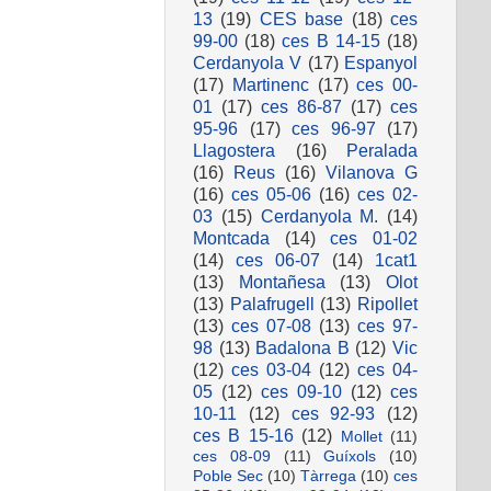
13
(19)
CES base
(18)
ces
99-00
(18)
ces B 14-15
(18)
Cerdanyola V
(17)
Espanyol
(17)
Martinenc
(17)
ces 00-
01
(17)
ces 86-87
(17)
ces
95-96
(17)
ces 96-97
(17)
Llagostera
(16)
Peralada
(16)
Reus
(16)
Vilanova G
(16)
ces 05-06
(16)
ces 02-
03
(15)
Cerdanyola M.
(14)
Montcada
(14)
ces 01-02
(14)
ces 06-07
(14)
1cat1
(13)
Montañesa
(13)
Olot
(13)
Palafrugell
(13)
Ripollet
(13)
ces 07-08
(13)
ces 97-
98
(13)
Badalona B
(12)
Vic
(12)
ces 03-04
(12)
ces 04-
05
(12)
ces 09-10
(12)
ces
10-11
(12)
ces 92-93
(12)
ces B 15-16
(12)
Mollet
(11)
ces 08-09
(11)
Guíxols
(10)
Poble Sec
(10)
Tàrrega
(10)
ces