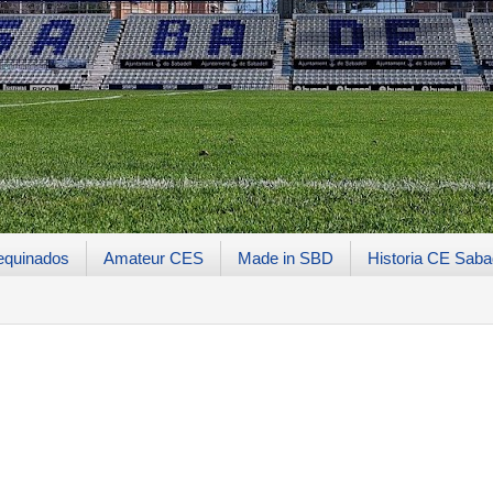
equinados
Amateur CES
Made in SBD
Historia CE Saba