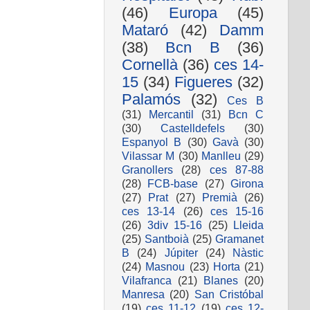
(46)
Europa
(45)
Mataró
(42)
Damm
(38)
Bcn B
(36)
Cornellà
(36)
ces 14-
15
(34)
Figueres
(32)
Palamós
(32)
Ces B
(31)
Mercantil
(31)
Bcn C
(30)
Castelldefels
(30)
Espanyol B
(30)
Gavà
(30)
Vilassar M
(30)
Manlleu
(29)
Granollers
(28)
ces 87-88
(28)
FCB-base
(27)
Girona
(27)
Prat
(27)
Premià
(26)
ces 13-14
(26)
ces 15-16
(26)
3div 15-16
(25)
Lleida
(25)
Santboià
(25)
Gramanet
B
(24)
Júpiter
(24)
Nàstic
(24)
Masnou
(23)
Horta
(21)
Vilafranca
(21)
Blanes
(20)
Manresa
(20)
San Cristóbal
(19)
ces 11-12
(19)
ces 12-