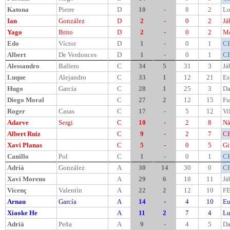
Katona
Pierre
D
10
-
8
2
Lo
Ian
González
D
2
-
0
2
Já
Yago
Brito
D
2
-
0
2
Me
Edo
Víctor
D
1
-
0
1
CE
Albert
De Verdonces
D
1
-
0
1
CE
Alessandro
Ballero
C
34
5
31
3
Já
Luque
Alejandro
C
33
1
12
21
Es
Hugo
García
C
28
1
25
3
D
Diego Moral
C
27
2
12
15
Fu
Roger
Casas
C
17
-
5
12
Vi
Adarve
Sergi
C
10
-
2
8
Nà
Albert Ruiz
C
9
-
2
7
CE
Xavi Planas
C
5
-
0
5
Gi
Canillo
Pol
C
1
-
0
1
CE
Adrià
González
A
30
14
30
0
CE
Xavi Moreno
A
29
6
18
11
Já
Vicenç
Valentín
A
22
2
12
10
FE
Arnau
García
A
14
-
4
10
Eu
Xiaoke He
A
11
2
7
4
Lu
Adrià
Peña
A
9
-
4
5
D