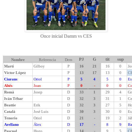
Once inicial Damm vs CES
PJ
G
tit
sup
Nombre
Referencia
Dem
Martí
Gilboy
P
16
21
16
0
Jo
Víctor López
P
13
17
13
0
CE
Ciurans
Oriol
P
5
4
5
0
Es
Altés
Joan
P
0
-
0
0
Co
Romà
Josep
D
33
1
29
4
Gr
Iván Tébar
D
32
3
31
1
Ce
Beattie
Erik
D
32
3
27
5
Ho
Català
José Luis
D
30
3
30
0
Es
Tenorio
Oriol
D
21
-
19
2
Já
Arellano
Álex
D
17
-
8
9
Ba
Pascual
Hugo
D
14
-
9
5
CE