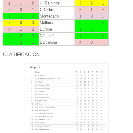
1
2
U. Bellvitge
2
2
2
1
0
1
CD Ebro
2
1
1
2
1
0
Montecarlo
1
0
2
1
0
0
Mallorca
0
2
1
2
1
2
Europa
1
3
2
1
2
0
Nàstic T.
1
2
1
2
2
1
Barcelona
4
0
2
1
CLASIFICACION