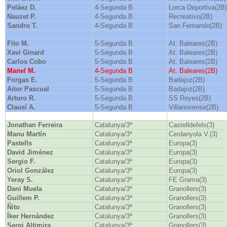
Peláez D.
4-Segunda B
Lorca Deportiva(2B)
Nauzet P.
4-Segunda B
Recreativo(2B)
Sandro T.
4-Segunda B
San Fernando(2B)
Fito M.
5-Segunda B
At. Baleares(2B)
Xavi Ginard
5-Segunda B
At. Baleares(2B)
Carlos Cobo
5-Segunda B
At. Baleares(2B)
Manel M.
4-Segunda B
At. Baleares(2B)
Forgas E.
5-Segunda B
Badajoz(2B)
Aitor Pascual
5-Segunda B
Badajoz(2B)
Arturo R.
5-Segunda B
SS Reyes(2B)
Clausí A.
5-Segunda B
Villanovense(2B)
Jonathan Ferreira
Catalunya/3ª
Castelldefels(3)
Manu Martín
Catalunya/3ª
Cerdanyola V.(3)
Pastells
Catalunya/3ª
Europa(3)
David Jiménez
Catalunya/3ª
Europa(3)
Sergio F.
Catalunya/3ª
Europa(3)
Oriol González
Catalunya/3ª
Europa(3)
Yeray S.
Catalunya/3ª
FE Grama(3)
Dani Muela
Catalunya/3ª
Granollers(3)
Guillem P.
Catalunya/3ª
Granollers(3)
Ñito
Catalunya/3ª
Granollers(3)
Íker Hernández
Catalunya/3ª
Granollers(3)
Sergi Altimira
Catalunya/3ª
Granollers(3)