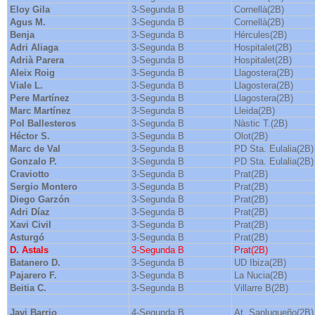
Eloy Gila
3-Segunda B
Cornellà(2B)
Agus M.
3-Segunda B
Cornellà(2B)
Benja
3-Segunda B
Hércules(2B)
Adri Aliaga
3-Segunda B
Hospitalet(2B)
Adrià Parera
3-Segunda B
Hospitalet(2B)
Aleix Roig
3-Segunda B
Llagostera(2B)
Viale L.
3-Segunda B
Llagostera(2B)
Pere Martínez
3-Segunda B
Llagostera(2B)
Marc Martínez
3-Segunda B
Lleida(2B)
Pol Ballesteros
3-Segunda B
Nàstic T.(2B)
Héctor S.
3-Segunda B
Olot(2B)
Marc de Val
3-Segunda B
PD Sta. Eulalia(2B)
Gonzalo P.
3-Segunda B
PD Sta. Eulalia(2B)
Craviotto
3-Segunda B
Prat(2B)
Sergio Montero
3-Segunda B
Prat(2B)
Diego Garzón
3-Segunda B
Prat(2B)
Adri Díaz
3-Segunda B
Prat(2B)
Xavi Civil
3-Segunda B
Prat(2B)
Asturgó
3-Segunda B
Prat(2B)
D. Astals
3-Segunda B
Prat(2B)
Batanero D.
3-Segunda B
UD Ibiza(2B)
Pajarero F.
3-Segunda B
La Nucia(2B)
Beitia C.
3-Segunda B
Villarre B(2B)
Javi Barrio
4-Segunda B
At. Sanluqueño(2B)