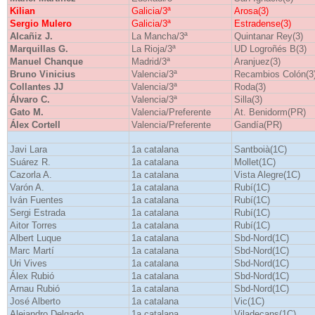
Kilian
Galicia/3ª
Arosa(3)
Sergio Mulero
Galicia/3ª
Estradense(3)
Alcañiz J.
La Mancha/3ª
Quintanar Rey(3)
Marquillas G.
La Rioja/3ª
UD Logroñés B(3)
Manuel Chanque
Madrid/3ª
Aranjuez(3)
Bruno Vinicius
Valencia/3ª
Recambios Colón(3
Collantes JJ
Valencia/3ª
Roda(3)
Álvaro C.
Valencia/3ª
Silla(3)
Gato M.
Valencia/Preferente
At. Benidorm(PR)
Álex Cortell
Valencia/Preferente
Gandía(PR)
Javi Lara
1a catalana
Santboià(1C)
Suárez R.
1a catalana
Mollet(1C)
Cazorla A.
1a catalana
Vista Alegre(1C)
Varón A.
1a catalana
Rubí(1C)
Iván Fuentes
1a catalana
Rubí(1C)
Sergi Estrada
1a catalana
Rubí(1C)
Aitor Torres
1a catalana
Rubí(1C)
Albert Luque
1a catalana
Sbd-Nord(1C)
Marc Martí
1a catalana
Sbd-Nord(1C)
Uri Vives
1a catalana
Sbd-Nord(1C)
Álex Rubió
1a catalana
Sbd-Nord(1C)
Arnau Rubió
1a catalana
Sbd-Nord(1C)
José Alberto
1a catalana
Vic(1C)
Alejandro Delgado
1a catalana
Viladecans(1C)