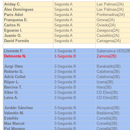
Ariday C.
Segunda A
Las Palmas(2A)
Álex Domínguez
Segunda A
Las Palmas(2A)
Paris Adot
Segunda A
Ponferradina(2A)
Franquesa E.
Segunda A
Girona(2A)
Carlos H.
Segunda A
Oviedo(2A)
Eguaras I.
Segunda A
Zaragoza(2A)
Juanto O.
Segunda A
Castellón(2A)
David Forniés
Segunda A
Cartagena(2A)
Llorente F.
1-Segunda B
Salamanca UDS(2B
Delmonte N.
1-Segunda B
Zamora(2B)
Jurgi Oteo
2-Segunda B
Barakaldo(2B)
Roberto G.
2-Segunda B
Calahorra(2B)
Adrià Collet
2-Segunda B
Calahorra(2B)
Rúper L.
2-Segunda B
Izarra(2B)
Barcina T.
2-Segunda B
Haro(2B)
Xíker O.
2-Segunda B
CD Ebro(2B)
Leira A.
2-Segunda B
CD Ebro(2B)
Jordán Sánchez
3-Segunda B
Alcoyano(2B)
Valentín M.
3-Segunda B
Badalona(2B)
Estellés
3-Segunda B
Cornellà(2B)
Max Marcet
3-Segunda B
Cornellà(2B)
Pol Moreno
3-Segunda B
Cornellà(2B)