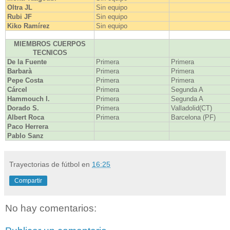
Oltra JL
Sin equipo
Rubi JF
Sin equipo
Kiko Ramírez
Sin equipo
MIEMBROS CUERPOS
TECNICOS
De la Fuente
Primera
Primera
Barbarà
Primera
Primera
Pepe Costa
Primera
Primera
Cárcel
Primera
Segunda A
Hammouch I.
Primera
Segunda A
Dorado S.
Primera
Valladolid(CT)
Albert Roca
Primera
Barcelona (PF)
Paco Herrera
Pablo Sanz
Trayectorias de fútbol
en
16:25
Compartir
No hay comentarios: