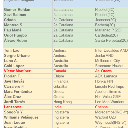
Gómez Roldán
2a catalana
Ripollet(2C)
Xavi Salinas
2a catalana
Ripollet(2C)
Criado
2a Catalana
Joanenc(2C)
Montero S.
2a Catalana
Barberà(2C)
Pau Mañé
2a Catalana
Marianao P.(2C)
Oriol Puigbó
2a Catalana
Cardedeu(2C)
Álvaro Rubio
2a Catalana
Santa Perpetua(2C)
Toni Lao
Andorra
Inter Escaldes AND
Sergio Urbano
Andorra
Jenlai AND
Luna A.
Australia
Melbourne City
Gabi López
Australia
Stanmore Hawks
Víctor Martínez
Canadá
At. Otawa
Florian T.
Chipre
AEK Larnaca
Javi Hervás
Finlandia
Honka FIN
Carralero F.
Gibraltar
Lincoln Red Imps
Marc Fernández
Grecia
Apollon Smirnis
Álex Cruz
Grecia
Niki Volou GRE
Jordi Tarrés
Hong Kong
Lee Man Warriors
Lanzarote
Índia
Chennai
Songo´o Y.
Inglaterra
Morecambe(ING 4ª)
Williams Velásquez
Inglaterra
Watford U23
Joan Luque
Inglaterra
Weymouth(ING 5ª)
Isaac Padilla
Irak
Al Diwaniyah Irak