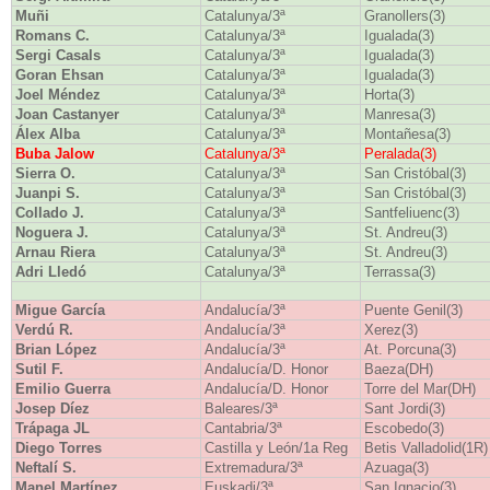
Muñi
Catalunya/3ª
Granollers(3)
Romans C.
Catalunya/3ª
Igualada(3)
Sergi Casals
Catalunya/3ª
Igualada(3)
Goran Ehsan
Catalunya/3ª
Igualada(3)
Joel Méndez
Catalunya/3ª
Horta(3)
Joan Castanyer
Catalunya/3ª
Manresa(3)
Álex Alba
Catalunya/3ª
Montañesa(3)
Buba Jalow
Catalunya/3ª
Peralada(3)
Sierra O.
Catalunya/3ª
San Cristóbal(3)
Juanpi S.
Catalunya/3ª
San Cristóbal(3)
Collado J.
Catalunya/3ª
Santfeliuenc(3)
Noguera J.
Catalunya/3ª
St. Andreu(3)
Arnau Riera
Catalunya/3ª
St. Andreu(3)
Adri Lledó
Catalunya/3ª
Terrassa(3)
Migue García
Andalucía/3ª
Puente Genil(3)
Verdú R.
Andalucía/3ª
Xerez(3)
Brian López
Andalucía/3ª
At. Porcuna(3)
Sutil F.
Andalucía/D. Honor
Baeza(DH)
Emilio Guerra
Andalucía/D. Honor
Torre del Mar(DH)
Josep Díez
Baleares/3ª
Sant Jordi(3)
Trápaga JL
Cantabria/3ª
Escobedo(3)
Diego Torres
Castilla y León/1a Reg
Betis Valladolid(1R)
Neftalí S.
Extremadura/3ª
Azuaga(3)
Manel Martínez
Euskadi/3ª
San Ignacio(3)