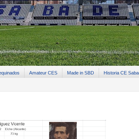
equinados
Amateur CES
Made in SBD
Historia CE Saba