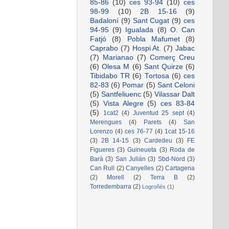
85-86
(10)
ces 93-94
(10)
ces
98-99
(10)
2B 15-16
(9)
Badaloní
(9)
Sant Cugat
(9)
ces
94-95
(9)
Igualada
(8)
O. Can
Fatjó
(8)
Pobla Mafumet
(8)
Caprabo
(7)
Hospi At.
(7)
Jabac
(7)
Marianao
(7)
Comerç Creu
(6)
Olesa M
(6)
Sant Quirze
(6)
Tibidabo TR
(6)
Tortosa
(6)
ces
82-83
(6)
Pomar
(5)
Sant Celoni
(5)
Santfeliuenc
(5)
Vilassar Dalt
(5)
Vista Alegre
(5)
ces 83-84
(5)
1cat2
(4)
Juventud 25 sept
(4)
Merengues
(4)
Parets
(4)
San
Lorenzo
(4)
ces 76-77
(4)
1cat 15-16
(3)
2B 14-15
(3)
Cardedeu
(3)
FE
Figueres
(3)
Guineueta
(3)
Roda de
Barà
(3)
San Julián
(3)
Sbd-Nord
(3)
Can Rull
(2)
Canyelles
(2)
Cartagena
(2)
Morell
(2)
Terra B
(2)
Torredembarra
(2)
Logroñés
(1)