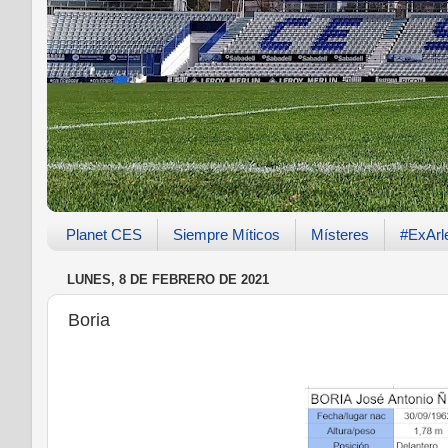
Planet CES
Siempre Míticos
Místeres
#ExArl
LUNES, 8 DE FEBRERO DE 2021
Boria