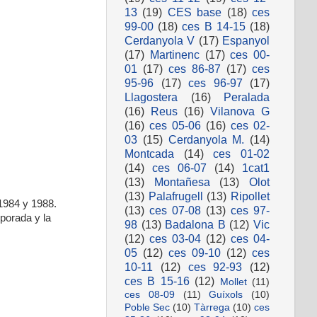
13
(19)
CES base
(18)
ces
99-00
(18)
ces B 14-15
(18)
Cerdanyola V
(17)
Espanyol
(17)
Martinenc
(17)
ces 00-
01
(17)
ces 86-87
(17)
ces
95-96
(17)
ces 96-97
(17)
Llagostera
(16)
Peralada
(16)
Reus
(16)
Vilanova G
(16)
ces 05-06
(16)
ces 02-
03
(15)
Cerdanyola M.
(14)
Montcada
(14)
ces 01-02
(14)
ces 06-07
(14)
1cat1
(13)
Montañesa
(13)
Olot
(13)
Palafrugell
(13)
Ripollet
1984 y 1988.
(13)
ces 07-08
(13)
ces 97-
porada y la
98
(13)
Badalona B
(12)
Vic
(12)
ces 03-04
(12)
ces 04-
05
(12)
ces 09-10
(12)
ces
10-11
(12)
ces 92-93
(12)
ces B 15-16
(12)
Mollet
(11)
ces 08-09
(11)
Guíxols
(10)
Poble Sec
(10)
Tàrrega
(10)
ces