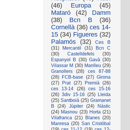
(46)
Europa
(45)
Mataró
(42)
Damm
(38)
Bcn B
(36)
Cornellà
(36)
ces 14-
15
(34)
Figueres
(32)
Palamós
(32)
Ces B
(31)
Mercantil
(31)
Bcn C
(30)
Castelldefels
(30)
Espanyol B
(30)
Gavà
(30)
Vilassar M
(30)
Manlleu
(29)
Granollers
(28)
ces 87-88
(28)
FCB-base
(27)
Girona
(27)
Prat
(27)
Premià
(26)
ces 13-14
(26)
ces 15-16
(26)
3div 15-16
(25)
Lleida
(25)
Santboià
(25)
Gramanet
B
(24)
Júpiter
(24)
Nàstic
(24)
Masnou
(23)
Horta
(21)
Vilafranca
(21)
Blanes
(20)
Manresa
(20)
San Cristóbal
(19)
ces 11-12
(19)
ces 12-