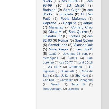
85-86
(10)
ces 93-94
(10)
ces
98-99
(10)
2B 15-16
(9)
Badaloní
(9)
Sant Cugat
(9)
ces
94-95
(9)
Igualada
(8)
O. Can
Fatjó
(8)
Pobla Mafumet
(8)
Caprabo
(7)
Hospi At.
(7)
Jabac
(7)
Marianao
(7)
Comerç Creu
(6)
Olesa M
(6)
Sant Quirze
(6)
Tibidabo TR
(6)
Tortosa
(6)
ces
82-83
(6)
Pomar
(5)
Sant Celoni
(5)
Santfeliuenc
(5)
Vilassar Dalt
(5)
Vista Alegre
(5)
ces 83-84
(5)
1cat2
(4)
Juventud 25 sept
(4)
Merengues
(4)
Parets
(4)
San
Lorenzo
(4)
ces 76-77
(4)
1cat 15-16
(3)
2B 14-15
(3)
Cardedeu
(3)
FE
Figueres
(3)
Guineueta
(3)
Roda de
Barà
(3)
San Julián
(3)
Sbd-Nord
(3)
Can Rull
(2)
Canyelles
(2)
Cartagena
(2)
Morell
(2)
Terra B
(2)
Torredembarra
(2)
Logroñés
(1)