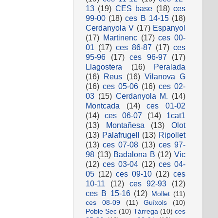
13
(19)
CES base
(18)
ces
99-00
(18)
ces B 14-15
(18)
Cerdanyola V
(17)
Espanyol
(17)
Martinenc
(17)
ces 00-
01
(17)
ces 86-87
(17)
ces
95-96
(17)
ces 96-97
(17)
Llagostera
(16)
Peralada
(16)
Reus
(16)
Vilanova G
(16)
ces 05-06
(16)
ces 02-
03
(15)
Cerdanyola M.
(14)
Montcada
(14)
ces 01-02
(14)
ces 06-07
(14)
1cat1
(13)
Montañesa
(13)
Olot
(13)
Palafrugell
(13)
Ripollet
(13)
ces 07-08
(13)
ces 97-
98
(13)
Badalona B
(12)
Vic
(12)
ces 03-04
(12)
ces 04-
05
(12)
ces 09-10
(12)
ces
10-11
(12)
ces 92-93
(12)
ces B 15-16
(12)
Mollet
(11)
ces 08-09
(11)
Guíxols
(10)
Poble Sec
(10)
Tàrrega
(10)
ces