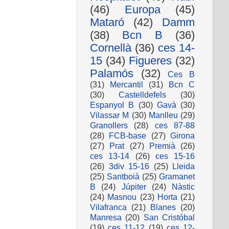
(46)
Europa
(45)
Mataró
(42)
Damm
(38)
Bcn B
(36)
Cornellà
(36)
ces 14-
15
(34)
Figueres
(32)
Palamós
(32)
Ces B
(31)
Mercantil
(31)
Bcn C
(30)
Castelldefels
(30)
Espanyol B
(30)
Gavà
(30)
Vilassar M
(30)
Manlleu
(29)
Granollers
(28)
ces 87-88
(28)
FCB-base
(27)
Girona
(27)
Prat
(27)
Premià
(26)
ces 13-14
(26)
ces 15-16
(26)
3div 15-16
(25)
Lleida
(25)
Santboià
(25)
Gramanet
B
(24)
Júpiter
(24)
Nàstic
(24)
Masnou
(23)
Horta
(21)
Vilafranca
(21)
Blanes
(20)
Manresa
(20)
San Cristóbal
(19)
ces 11-12
(19)
ces 12-