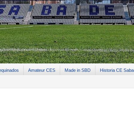
equinados
Amateur CES
Made in SBD
Historia CE Saba