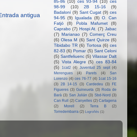
85-86
(10)
ces 93-94
(10)
ces
98-99
(10)
2B 15-16
(9)
Badaloní
(9)
Sant Cugat
(9)
ces
Entrada antigua
94-95
(9)
Igualada
(8)
O. Can
Fatjó
(8)
Pobla Mafumet
(8)
Caprabo
(7)
Hospi At.
(7)
Jabac
(7)
Marianao
(7)
Comerç Creu
(6)
Olesa M
(6)
Sant Quirze
(6)
Tibidabo TR
(6)
Tortosa
(6)
ces
82-83
(6)
Pomar
(5)
Sant Celoni
(5)
Santfeliuenc
(5)
Vilassar Dalt
(5)
Vista Alegre
(5)
ces 83-84
(5)
1cat2
(4)
Juventud 25 sept
(4)
Merengues
(4)
Parets
(4)
San
Lorenzo
(4)
ces 76-77
(4)
1cat 15-16
(3)
2B 14-15
(3)
Cardedeu
(3)
FE
Figueres
(3)
Guineueta
(3)
Roda de
Barà
(3)
San Julián
(3)
Sbd-Nord
(3)
Can Rull
(2)
Canyelles
(2)
Cartagena
(2)
Morell
(2)
Terra B
(2)
Torredembarra
(2)
Logroñés
(1)