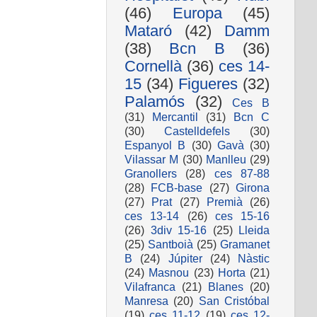
(46)
Europa
(45)
Mataró
(42)
Damm
(38)
Bcn B
(36)
Cornellà
(36)
ces 14-
15
(34)
Figueres
(32)
Palamós
(32)
Ces B
(31)
Mercantil
(31)
Bcn C
(30)
Castelldefels
(30)
Espanyol B
(30)
Gavà
(30)
Vilassar M
(30)
Manlleu
(29)
Granollers
(28)
ces 87-88
(28)
FCB-base
(27)
Girona
(27)
Prat
(27)
Premià
(26)
ces 13-14
(26)
ces 15-16
(26)
3div 15-16
(25)
Lleida
(25)
Santboià
(25)
Gramanet
B
(24)
Júpiter
(24)
Nàstic
(24)
Masnou
(23)
Horta
(21)
Vilafranca
(21)
Blanes
(20)
Manresa
(20)
San Cristóbal
(19)
ces 11-12
(19)
ces 12-