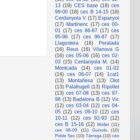
13
(19)
CES base
(18)
ces
99-00
(18)
ces B 14-15
(18)
Cerdanyola V
(17)
Espanyol
(17)
Martinenc
(17)
ces 00-
01
(17)
ces 86-87
(17)
ces
95-96
(17)
ces 96-97
(17)
Llagostera
(16)
Peralada
(16)
Reus
(16)
Vilanova G
(16)
ces 05-06
(16)
ces 02-
03
(15)
Cerdanyola M.
(14)
Montcada
(14)
ces 01-02
(14)
ces 06-07
(14)
1cat1
(13)
Montañesa
(13)
Olot
(13)
Palafrugell
(13)
Ripollet
(13)
ces 07-08
(13)
ces 97-
98
(13)
Badalona B
(12)
Vic
(12)
ces 03-04
(12)
ces 04-
05
(12)
ces 09-10
(12)
ces
10-11
(12)
ces 92-93
(12)
ces B 15-16
(12)
Mollet
(11)
ces 08-09
(11)
Guíxols
(10)
Poble Sec
(10)
Tàrrega
(10)
ces