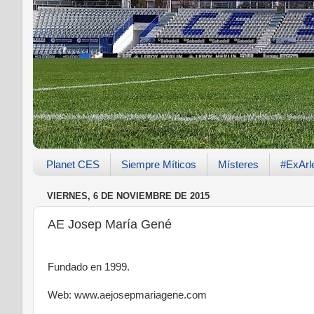
Planet CES
Siempre Míticos
Místeres
#ExArl
VIERNES, 6 DE NOVIEMBRE DE 2015
AE Josep María Gené
Fundado en 1999.
Web: www.aejosepmariagene.com