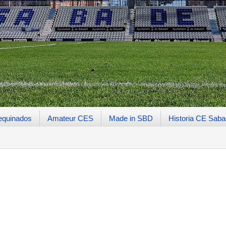
equinados
Amateur CES
Made in SBD
Historia CE Saba