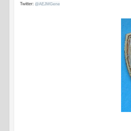
Twitter:
@
AEJMGene