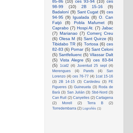
85-86
(10)
ces 93-94
(10)
ces
98-99
(10)
2B 15-16
(9)
Badaloní
(9)
Sant Cugat
(9)
ces
94-95
(9)
Igualada
(8)
O. Can
Fatjó
(8)
Pobla Mafumet
(8)
Caprabo
(7)
Hospi At.
(7)
Jabac
(7)
Marianao
(7)
Comerç Creu
(6)
Olesa M
(6)
Sant Quirze
(6)
Tibidabo TR
(6)
Tortosa
(6)
ces
82-83
(6)
Pomar
(5)
Sant Celoni
(5)
Santfeliuenc
(5)
Vilassar Dalt
(5)
Vista Alegre
(5)
ces 83-84
(5)
1cat2
(4)
Juventud 25 sept
(4)
Merengues
(4)
Parets
(4)
San
Lorenzo
(4)
ces 76-77
(4)
1cat 15-16
(3)
2B 14-15
(3)
Cardedeu
(3)
FE
Figueres
(3)
Guineueta
(3)
Roda de
Barà
(3)
San Julián
(3)
Sbd-Nord
(3)
Can Rull
(2)
Canyelles
(2)
Cartagena
(2)
Morell
(2)
Terra B
(2)
Torredembarra
(2)
Logroñés
(1)