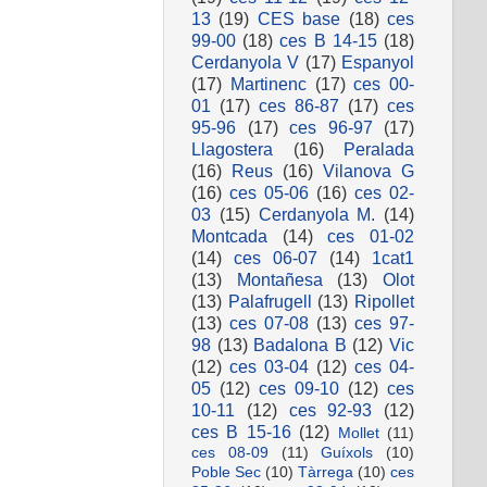
13
(19)
CES base
(18)
ces
99-00
(18)
ces B 14-15
(18)
Cerdanyola V
(17)
Espanyol
(17)
Martinenc
(17)
ces 00-
01
(17)
ces 86-87
(17)
ces
95-96
(17)
ces 96-97
(17)
Llagostera
(16)
Peralada
(16)
Reus
(16)
Vilanova G
(16)
ces 05-06
(16)
ces 02-
03
(15)
Cerdanyola M.
(14)
Montcada
(14)
ces 01-02
(14)
ces 06-07
(14)
1cat1
(13)
Montañesa
(13)
Olot
(13)
Palafrugell
(13)
Ripollet
(13)
ces 07-08
(13)
ces 97-
98
(13)
Badalona B
(12)
Vic
(12)
ces 03-04
(12)
ces 04-
05
(12)
ces 09-10
(12)
ces
10-11
(12)
ces 92-93
(12)
ces B 15-16
(12)
Mollet
(11)
ces 08-09
(11)
Guíxols
(10)
Poble Sec
(10)
Tàrrega
(10)
ces