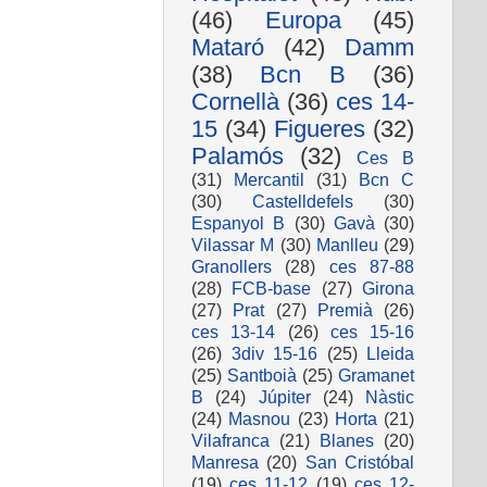
(46)
Europa
(45)
Mataró
(42)
Damm
(38)
Bcn B
(36)
Cornellà
(36)
ces 14-
15
(34)
Figueres
(32)
Palamós
(32)
Ces B
(31)
Mercantil
(31)
Bcn C
(30)
Castelldefels
(30)
Espanyol B
(30)
Gavà
(30)
Vilassar M
(30)
Manlleu
(29)
Granollers
(28)
ces 87-88
(28)
FCB-base
(27)
Girona
(27)
Prat
(27)
Premià
(26)
ces 13-14
(26)
ces 15-16
(26)
3div 15-16
(25)
Lleida
(25)
Santboià
(25)
Gramanet
B
(24)
Júpiter
(24)
Nàstic
(24)
Masnou
(23)
Horta
(21)
Vilafranca
(21)
Blanes
(20)
Manresa
(20)
San Cristóbal
(19)
ces 11-12
(19)
ces 12-