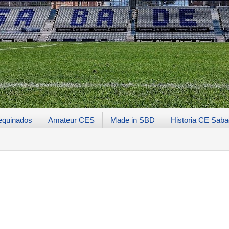
equinados
Amateur CES
Made in SBD
Historia CE Saba