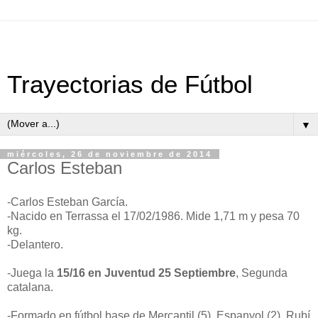
Trayectorias de Fútbol
▼
miércoles, 26 de noviembre de 2014
Carlos Esteban
-Carlos Esteban García.
-Nacido en Terrassa el 17/02/1986. Mide 1,71 m y pesa 70
kg.
-Delantero.
-Juega la
15/16 en Juventud 25 Septiembre
, Segunda
catalana.
-Formado en fútbol base de Mercantil (5), Espanyol (2), Rubí