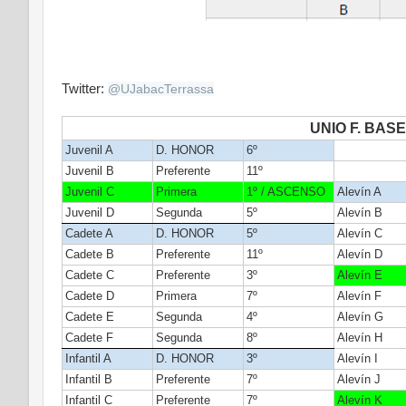
Twitter:
@
UJabacTerrassa
UNIO F. BASE
Juvenil A
D. HONOR
6º
Juvenil B
Preferente
11º
Juvenil C
Primera
1º / ASCENSO
Alevín A
Juvenil D
Segunda
5º
Alevín B
Cadete A
D. HONOR
5º
Alevín C
Cadete B
Preferente
11º
Alevín D
Cadete C
Preferente
3º
Alevín E
Cadete D
Primera
7º
Alevín F
Cadete E
Segunda
4º
Alevín G
Cadete F
Segunda
8º
Alevín H
Infantil A
D. HONOR
3º
Alevín I
Infantil B
Preferente
7º
Alevín J
Infantil C
Preferente
7º
Alevín K