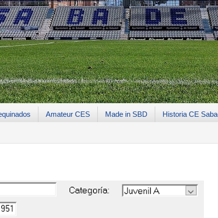
equinados
Amateur CES
Made in SBD
Historia CE Saba