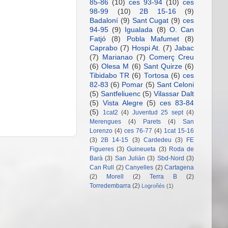
85-86
(10)
ces 93-94
(10)
ces
98-99
(10)
2B 15-16
(9)
Badaloní
(9)
Sant Cugat
(9)
ces
94-95
(9)
Igualada
(8)
O. Can
Fatjó
(8)
Pobla Mafumet
(8)
Caprabo
(7)
Hospi At.
(7)
Jabac
(7)
Marianao
(7)
Comerç Creu
(6)
Olesa M
(6)
Sant Quirze
(6)
Tibidabo TR
(6)
Tortosa
(6)
ces
82-83
(6)
Pomar
(5)
Sant Celoni
(5)
Santfeliuenc
(5)
Vilassar Dalt
(5)
Vista Alegre
(5)
ces 83-84
(5)
1cat2
(4)
Juventud 25 sept
(4)
Merengues
(4)
Parets
(4)
San
Lorenzo
(4)
ces 76-77
(4)
1cat 15-16
(3)
2B 14-15
(3)
Cardedeu
(3)
FE
Figueres
(3)
Guineueta
(3)
Roda de
Barà
(3)
San Julián
(3)
Sbd-Nord
(3)
Can Rull
(2)
Canyelles
(2)
Cartagena
(2)
Morell
(2)
Terra B
(2)
Torredembarra
(2)
Logroñés
(1)