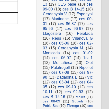
13
(19)
CES base
(18)
ces
99-00
(18)
ces B 14-15
(18)
Cerdanyola V
(17)
Espanyol
(17)
Martinenc
(17)
ces 00-
01
(17)
ces 86-87
(17)
ces
95-96
(17)
ces 96-97
(17)
Llagostera
(16)
Peralada
(16)
Reus
(16)
Vilanova G
(16)
ces 05-06
(16)
ces 02-
03
(15)
Cerdanyola M.
(14)
Montcada
(14)
ces 01-02
(14)
ces 06-07
(14)
1cat1
(13)
Montañesa
(13)
Olot
(13)
Palafrugell
(13)
Ripollet
(13)
ces 07-08
(13)
ces 97-
98
(13)
Badalona B
(12)
Vic
(12)
ces 03-04
(12)
ces 04-
05
(12)
ces 09-10
(12)
ces
10-11
(12)
ces 92-93
(12)
ces B 15-16
(12)
Mollet
(11)
ces 08-09
(11)
Guíxols
(10)
Poble Sec
(10)
Tàrrega
(10)
ces