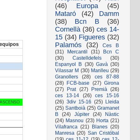
(46)
Europa
(45)
Mataró
(42)
Damm
(38)
Bcn B
(36)
Cornellà
(36)
ces 14-
15
(34)
Figueres
(32)
Palamós
(32)
 equipos
Ces B
(31)
Mercantil
(31)
Bcn C
(30)
Castelldefels
(30)
Espanyol B
(30)
Gavà
(30)
Vilassar M
(30)
Manlleu
(29)
Granollers
(28)
ces 87-88
(28)
FCB-base
(27)
Girona
(27)
Prat
(27)
Premià
(26)
ces 13-14
(26)
ces 15-16
(26)
3div 15-16
(25)
Lleida
/ ASCENSO
(25)
Santboià
(25)
Gramanet
B
(24)
Júpiter
(24)
Nàstic
(24)
Masnou
(23)
Horta
(21)
Vilafranca
(21)
Blanes
(20)
Manresa
(20)
San Cristóbal
(19)
ces 11-12
(19)
ces 12-