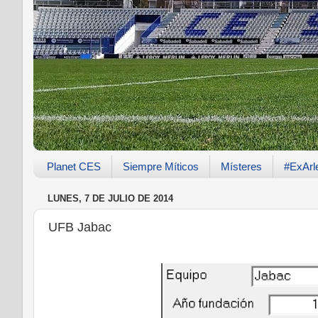
Planet CES
Siempre Míticos
Místeres
#ExArl
LUNES, 7 DE JULIO DE 2014
UFB Jabac