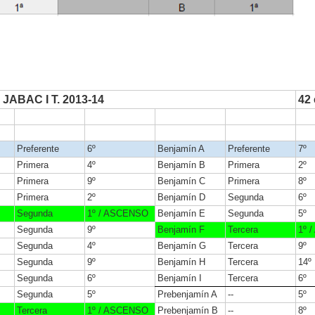
 JABAC I T. 2013-14
42
Preferente
6º
Benjamín A
Preferente
7º
Primera
4º
Benjamín B
Primera
2º
Primera
9º
Benjamín C
Primera
8º
Primera
2º
Benjamín D
Segunda
6º
Segunda
1º / ASCENSO
Benjamín E
Segunda
5º
Segunda
9º
Benjamín F
Tercera
1º 
Segunda
4º
Benjamín G
Tercera
9º
Segunda
9º
Benjamín H
Tercera
14º
Segunda
6º
Benjamín I
Tercera
6º
Segunda
5º
Prebenjamín A
--
5º
Tercera
1º / ASCENSO
Prebenjamín B
--
8º