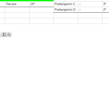
Tercera
14º
Prebenjamín C
--
3º
Prebenjamín D
--
2º