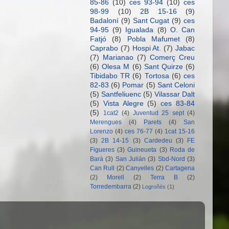
85-86
(10)
ces 93-94
(10)
ces
98-99
(10)
2B 15-16
(9)
Badaloní
(9)
Sant Cugat
(9)
ces
94-95
(9)
Igualada
(8)
O. Can
Fatjó
(8)
Pobla Mafumet
(8)
Caprabo
(7)
Hospi At.
(7)
Jabac
(7)
Marianao
(7)
Comerç Creu
(6)
Olesa M
(6)
Sant Quirze
(6)
Tibidabo TR
(6)
Tortosa
(6)
ces
82-83
(6)
Pomar
(5)
Sant Celoni
(5)
Santfeliuenc
(5)
Vilassar Dalt
(5)
Vista Alegre
(5)
ces 83-84
(5)
1cat2
(4)
Juventud 25 sept
(4)
Merengues
(4)
Parets
(4)
San
Lorenzo
(4)
ces 76-77
(4)
1cat 15-16
(3)
2B 14-15
(3)
Cardedeu
(3)
FE
Figueres
(3)
Guineueta
(3)
Roda de
Barà
(3)
San Julián
(3)
Sbd-Nord
(3)
Can Rull
(2)
Canyelles
(2)
Cartagena
(2)
Morell
(2)
Terra B
(2)
Torredembarra
(2)
Logroñés
(1)