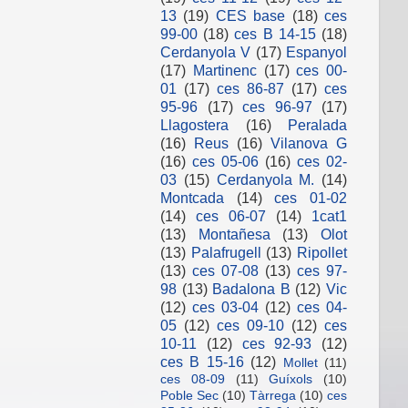
13
(19)
CES base
(18)
ces
99-00
(18)
ces B 14-15
(18)
Cerdanyola V
(17)
Espanyol
(17)
Martinenc
(17)
ces 00-
01
(17)
ces 86-87
(17)
ces
95-96
(17)
ces 96-97
(17)
Llagostera
(16)
Peralada
(16)
Reus
(16)
Vilanova G
(16)
ces 05-06
(16)
ces 02-
03
(15)
Cerdanyola M.
(14)
Montcada
(14)
ces 01-02
(14)
ces 06-07
(14)
1cat1
(13)
Montañesa
(13)
Olot
(13)
Palafrugell
(13)
Ripollet
(13)
ces 07-08
(13)
ces 97-
98
(13)
Badalona B
(12)
Vic
(12)
ces 03-04
(12)
ces 04-
05
(12)
ces 09-10
(12)
ces
10-11
(12)
ces 92-93
(12)
ces B 15-16
(12)
Mollet
(11)
ces 08-09
(11)
Guíxols
(10)
Poble Sec
(10)
Tàrrega
(10)
ces