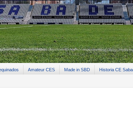
equinados
Amateur CES
Made in SBD
Historia CE Saba