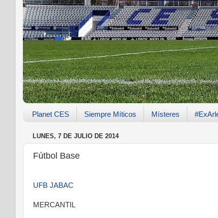
Planet CES
Siempre Míticos
Místeres
#ExArl
LUNES, 7 DE JULIO DE 2014
Fútbol Base
UFB JABAC
MERCANTIL