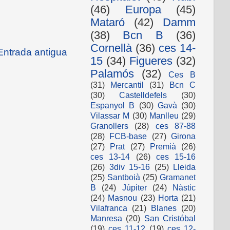
(46)
Europa
(45)
Mataró
(42)
Damm
(38)
Bcn B
(36)
Cornellà
(36)
ces 14-
Entrada antigua
15
(34)
Figueres
(32)
Palamós
(32)
Ces B
(31)
Mercantil
(31)
Bcn C
(30)
Castelldefels
(30)
Espanyol B
(30)
Gavà
(30)
Vilassar M
(30)
Manlleu
(29)
Granollers
(28)
ces 87-88
(28)
FCB-base
(27)
Girona
(27)
Prat
(27)
Premià
(26)
ces 13-14
(26)
ces 15-16
(26)
3div 15-16
(25)
Lleida
(25)
Santboià
(25)
Gramanet
B
(24)
Júpiter
(24)
Nàstic
(24)
Masnou
(23)
Horta
(21)
Vilafranca
(21)
Blanes
(20)
Manresa
(20)
San Cristóbal
(19)
ces 11-12
(19)
ces 12-