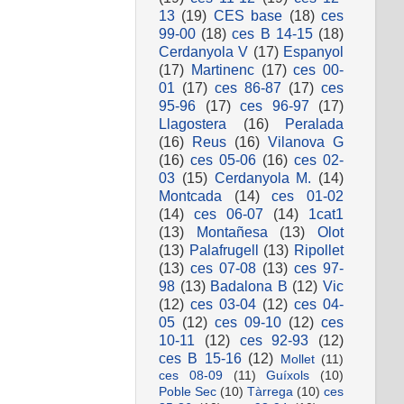
13
(19)
CES base
(18)
ces
99-00
(18)
ces B 14-15
(18)
Cerdanyola V
(17)
Espanyol
(17)
Martinenc
(17)
ces 00-
01
(17)
ces 86-87
(17)
ces
95-96
(17)
ces 96-97
(17)
Llagostera
(16)
Peralada
(16)
Reus
(16)
Vilanova G
(16)
ces 05-06
(16)
ces 02-
03
(15)
Cerdanyola M.
(14)
Montcada
(14)
ces 01-02
(14)
ces 06-07
(14)
1cat1
(13)
Montañesa
(13)
Olot
(13)
Palafrugell
(13)
Ripollet
(13)
ces 07-08
(13)
ces 97-
98
(13)
Badalona B
(12)
Vic
(12)
ces 03-04
(12)
ces 04-
05
(12)
ces 09-10
(12)
ces
10-11
(12)
ces 92-93
(12)
ces B 15-16
(12)
Mollet
(11)
ces 08-09
(11)
Guíxols
(10)
Poble Sec
(10)
Tàrrega
(10)
ces