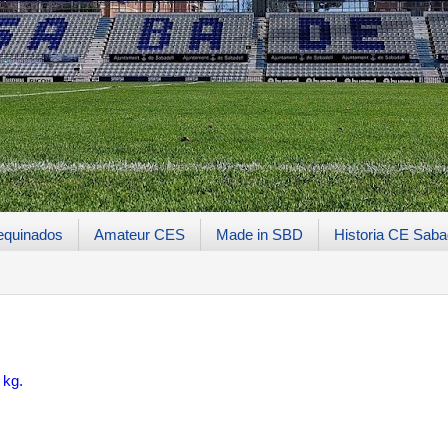
equinados
Amateur CES
Made in SBD
Historia CE Saba
 kg.