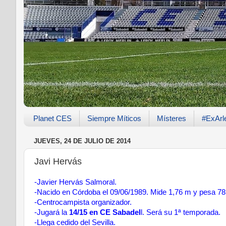
Planet CES
Siempre Míticos
Místeres
#ExArl
JUEVES, 24 DE JULIO DE 2014
Javi Hervás
-Javier Hervás Salmoral.
-Nacido en Córdoba el 09/06/1989. Mide 1,76 m y pesa 78
-Centrocampista organizador.
-Jugará la
14/15 en CE Sabadel
l. Será su 1ª temporada.
-Llega cedido del Sevilla.