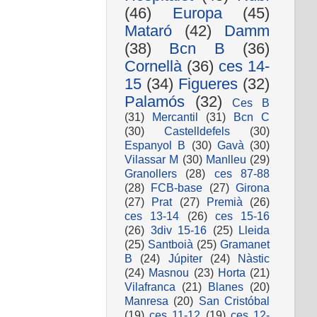
(46)
Europa
(45)
Mataró
(42)
Damm
(38)
Bcn B
(36)
Cornellà
(36)
ces 14-
15
(34)
Figueres
(32)
Palamós
(32)
Ces B
(31)
Mercantil
(31)
Bcn C
(30)
Castelldefels
(30)
Espanyol B
(30)
Gavà
(30)
Vilassar M
(30)
Manlleu
(29)
Granollers
(28)
ces 87-88
(28)
FCB-base
(27)
Girona
(27)
Prat
(27)
Premià
(26)
ces 13-14
(26)
ces 15-16
(26)
3div 15-16
(25)
Lleida
(25)
Santboià
(25)
Gramanet
B
(24)
Júpiter
(24)
Nàstic
(24)
Masnou
(23)
Horta
(21)
Vilafranca
(21)
Blanes
(20)
Manresa
(20)
San Cristóbal
(19)
ces 11-12
(19)
ces 12-