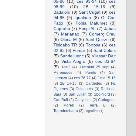
85-86
(10)
ces 93-94
(10)
ces
98-99
(10)
2B 15-16
(9)
Badaloní
(9)
Sant Cugat
(9)
ces
94-95
(9)
Igualada
(8)
O. Can
Fatjó
(8)
Pobla Mafumet
(8)
Caprabo
(7)
Hospi At.
(7)
Jabac
(7)
Marianao
(7)
Comerç Creu
(6)
Olesa M
(6)
Sant Quirze
(6)
Tibidabo TR
(6)
Tortosa
(6)
ces
82-83
(6)
Pomar
(5)
Sant Celoni
(5)
Santfeliuenc
(5)
Vilassar Dalt
(5)
Vista Alegre
(5)
ces 83-84
(5)
1cat2
(4)
Juventud 25 sept
(4)
Merengues
(4)
Parets
(4)
San
Lorenzo
(4)
ces 76-77
(4)
1cat 15-16
(3)
2B 14-15
(3)
Cardedeu
(3)
FE
Figueres
(3)
Guineueta
(3)
Roda de
Barà
(3)
San Julián
(3)
Sbd-Nord
(3)
Can Rull
(2)
Canyelles
(2)
Cartagena
(2)
Morell
(2)
Terra B
(2)
Torredembarra
(2)
Logroñés
(1)