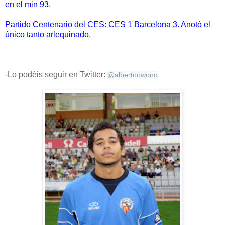
en el min 93.
Partido Centenario del CES: CES 1 Barcelona 3. Anotó el
único tanto arlequinado.
-Lo podéis seguir en Twitter:
@
albertoowono