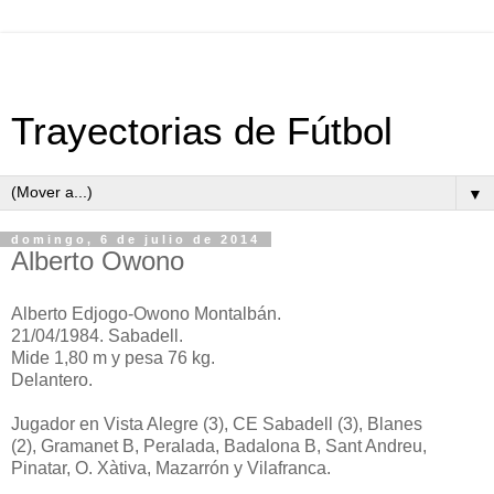
Trayectorias de Fútbol
▼
domingo, 6 de julio de 2014
Alberto Owono
Alberto Edjogo-Owono Montalbán.
21/04/1984. Sabadell.
Mide 1,80 m y pesa 76 kg.
Delantero.
Jugador en
Vista Alegre (3),
CE Sabadell (3),
Blanes
(2),
Gramanet B, Peralada, Badalona B, Sant Andreu,
Pinatar, O. Xàtiva, Mazarrón y Vilafranca.