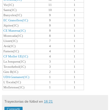
Vic(1C)
11
1
Sants(1C)
10
1
Banyoles(1C)
9
1
EC Granollers(1C)
9
1
Júpiter(1C)
9
1
CE Manresa(1C)
9
1
Montcada(1C)
8
1
Lloret(1C)
7
1
Avià(1C)
4
1
Farners(1C)
4
1
CF Mollet UE(1C)
4
1
La Jonquera(1C)
3
1
Tecnofutbol(1C)
3
1
Giro B(1C)
2
1
UDA Gramanet(1C)
1
1
L´Escala(1C)
1
1
Molletense(1C)
1
1
Trayectorias de fútbol
en
16:21
Compartir