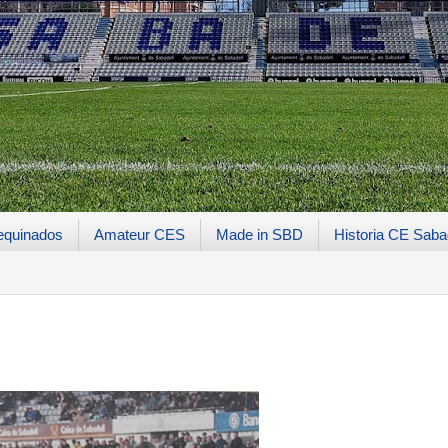
equinados
Amateur CES
Made in SBD
Historia CE Saba