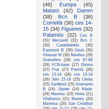
(46)
Europa
(45)
Mataró
(42)
Damm
(38)
Bcn B
(36)
Cornellà
(36)
ces 14-
15
(34)
Figueres
(32)
Palamós
(32)
Ces B
(31)
Mercantil
(31)
Bcn C
(30)
Castelldefels
(30)
Espanyol B
(30)
Gavà
(30)
Vilassar M
(30)
Manlleu
(29)
Granollers
(28)
ces 87-88
(28)
FCB-base
(27)
Girona
(27)
Prat
(27)
Premià
(26)
ces 13-14
(26)
ces 15-16
(26)
3div 15-16
(25)
Lleida
(25)
Santboià
(25)
Gramanet
B
(24)
Júpiter
(24)
Nàstic
(24)
Masnou
(23)
Horta
(21)
Vilafranca
(21)
Blanes
(20)
Manresa
(20)
San Cristóbal
(19)
ces 11-12
(19)
ces 12-