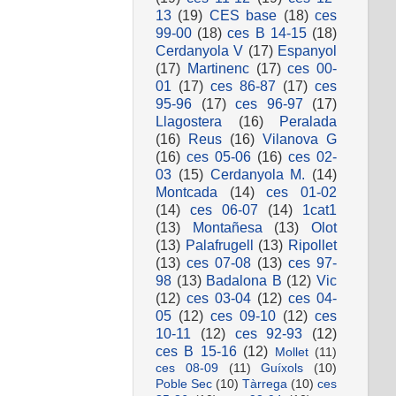
13
(19)
CES base
(18)
ces
99-00
(18)
ces B 14-15
(18)
Cerdanyola V
(17)
Espanyol
(17)
Martinenc
(17)
ces 00-
01
(17)
ces 86-87
(17)
ces
95-96
(17)
ces 96-97
(17)
Llagostera
(16)
Peralada
(16)
Reus
(16)
Vilanova G
(16)
ces 05-06
(16)
ces 02-
03
(15)
Cerdanyola M.
(14)
Montcada
(14)
ces 01-02
(14)
ces 06-07
(14)
1cat1
(13)
Montañesa
(13)
Olot
(13)
Palafrugell
(13)
Ripollet
(13)
ces 07-08
(13)
ces 97-
98
(13)
Badalona B
(12)
Vic
(12)
ces 03-04
(12)
ces 04-
05
(12)
ces 09-10
(12)
ces
10-11
(12)
ces 92-93
(12)
ces B 15-16
(12)
Mollet
(11)
ces 08-09
(11)
Guíxols
(10)
Poble Sec
(10)
Tàrrega
(10)
ces