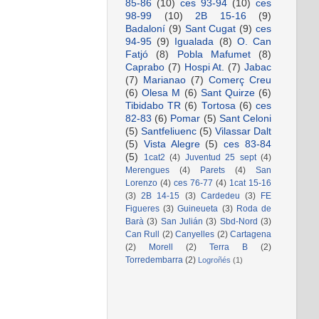
85-86
(10)
ces 93-94
(10)
ces
98-99
(10)
2B 15-16
(9)
Badaloní
(9)
Sant Cugat
(9)
ces
94-95
(9)
Igualada
(8)
O. Can
Fatjó
(8)
Pobla Mafumet
(8)
Caprabo
(7)
Hospi At.
(7)
Jabac
(7)
Marianao
(7)
Comerç Creu
(6)
Olesa M
(6)
Sant Quirze
(6)
Tibidabo TR
(6)
Tortosa
(6)
ces
82-83
(6)
Pomar
(5)
Sant Celoni
(5)
Santfeliuenc
(5)
Vilassar Dalt
(5)
Vista Alegre
(5)
ces 83-84
(5)
1cat2
(4)
Juventud 25 sept
(4)
Merengues
(4)
Parets
(4)
San
Lorenzo
(4)
ces 76-77
(4)
1cat 15-16
(3)
2B 14-15
(3)
Cardedeu
(3)
FE
Figueres
(3)
Guineueta
(3)
Roda de
Barà
(3)
San Julián
(3)
Sbd-Nord
(3)
Can Rull
(2)
Canyelles
(2)
Cartagena
(2)
Morell
(2)
Terra B
(2)
Torredembarra
(2)
Logroñés
(1)