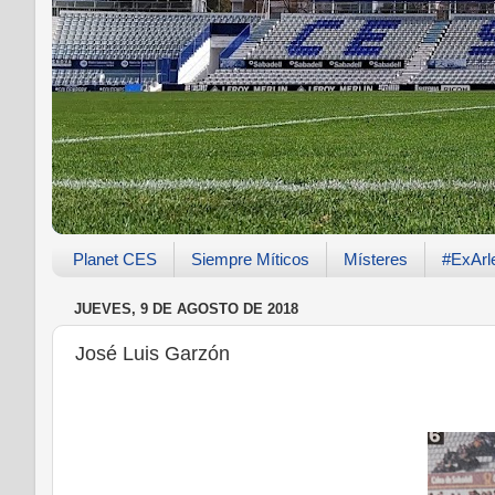
Planet CES
Siempre Míticos
Místeres
#ExArl
JUEVES, 9 DE AGOSTO DE 2018
José Luis Garzón