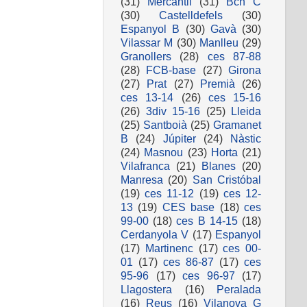
(31)
Mercantil
(31)
Bcn C
(30)
Castelldefels
(30)
Espanyol B
(30)
Gavà
(30)
Vilassar M
(30)
Manlleu
(29)
Granollers
(28)
ces 87-88
(28)
FCB-base
(27)
Girona
(27)
Prat
(27)
Premià
(26)
ces 13-14
(26)
ces 15-16
(26)
3div 15-16
(25)
Lleida
(25)
Santboià
(25)
Gramanet
B
(24)
Júpiter
(24)
Nàstic
(24)
Masnou
(23)
Horta
(21)
Vilafranca
(21)
Blanes
(20)
Manresa
(20)
San Cristóbal
(19)
ces 11-12
(19)
ces 12-
13
(19)
CES base
(18)
ces
99-00
(18)
ces B 14-15
(18)
Cerdanyola V
(17)
Espanyol
(17)
Martinenc
(17)
ces 00-
01
(17)
ces 86-87
(17)
ces
95-96
(17)
ces 96-97
(17)
Llagostera
(16)
Peralada
(16)
Reus
(16)
Vilanova G