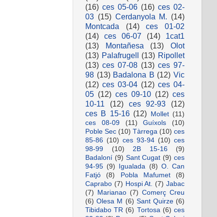
(16)
ces 05-06
(16)
ces 02-
03
(15)
Cerdanyola M.
(14)
Montcada
(14)
ces 01-02
(14)
ces 06-07
(14)
1cat1
(13)
Montañesa
(13)
Olot
(13)
Palafrugell
(13)
Ripollet
(13)
ces 07-08
(13)
ces 97-
98
(13)
Badalona B
(12)
Vic
(12)
ces 03-04
(12)
ces 04-
05
(12)
ces 09-10
(12)
ces
10-11
(12)
ces 92-93
(12)
ces B 15-16
(12)
Mollet
(11)
ces 08-09
(11)
Guíxols
(10)
Poble Sec
(10)
Tàrrega
(10)
ces
85-86
(10)
ces 93-94
(10)
ces
98-99
(10)
2B 15-16
(9)
Badaloní
(9)
Sant Cugat
(9)
ces
94-95
(9)
Igualada
(8)
O. Can
Fatjó
(8)
Pobla Mafumet
(8)
Caprabo
(7)
Hospi At.
(7)
Jabac
(7)
Marianao
(7)
Comerç Creu
(6)
Olesa M
(6)
Sant Quirze
(6)
Tibidabo TR
(6)
Tortosa
(6)
ces