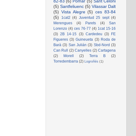
82-83
(6)
Pomar
(5)
Sant Celoni
(5)
Santfeliuenc
(5)
Vilassar Dalt
(5)
Vista Alegre
(5)
ces 83-84
(5)
1cat2
(4)
Juventud 25 sept
(4)
Merengues
(4)
Parets
(4)
San
Lorenzo
(4)
ces 76-77
(4)
1cat 15-16
(3)
2B 14-15
(3)
Cardedeu
(3)
FE
Figueres
(3)
Guineueta
(3)
Roda de
Barà
(3)
San Julián
(3)
Sbd-Nord
(3)
Can Rull
(2)
Canyelles
(2)
Cartagena
(2)
Morell
(2)
Terra B
(2)
Torredembarra
(2)
Logroñés
(1)