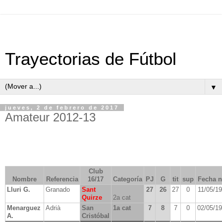
Trayectorias de Fútbol
▼
jueves, 2 de febrero de 2017
Amateur 2012-13
Club
Nombre
Referencia
16/17
Categoría
PJ
G
tit
sup
Fecha n
Lluri G.
Granado
Sant
27
26
27
0
11/05/1
Quirze
2a cat
Menarguez
Adrià
San
1a cat
7
8
7
0
02/05/1
A.
Cristóbal