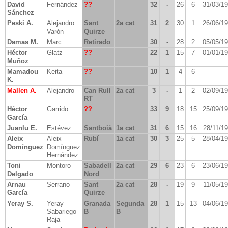
David
Fernández
??
32
-
26
6
31/03/1
Sánchez
Peski A.
Alejandro
Sant
2a cat
31
2
30
1
26/06/1
Varón
Quirze
Damas M.
Marc
Retirado
30
-
28
2
05/05/1
Héctor
Glatz
??
22
1
15
7
01/01/1
Muñoz
Mamadou
Keita
??
10
1
4
6
K.
Mallen A.
Alejandro
Can Rull
2a cat
3
-
1
2
02/09/1
RT
Héctor
Garrido
??
33
9
18
15
25/09/1
García
Juanlu E.
Estévez
Santboià
1a cat
31
6
15
16
28/11/1
Aleix
Aleix
Rubí
1a cat
30
3
25
5
28/04/1
Domínguez
Domínguez
Hernández
Toni
Montoro
Sabadell
2a cat
29
6
23
6
23/06/1
Delgado
Nord
Arnau
Serrano
Sant
2a cat
28
-
19
9
11/05/1
García
Quirze
Yeray S.
Yeray
Granada
Segunda
28
1
15
13
04/06/1
Sabariego
B
B
Raja