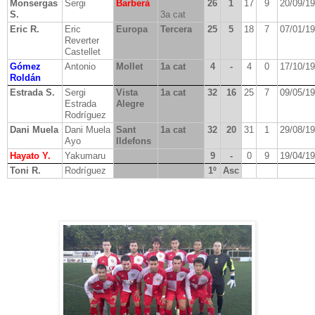
Monsergas
Sergi
Barberà
26
1
17
9
20/09/1
S.
3a cat
Eric R.
Eric
Europa
Tercera
25
5
18
7
07/01/1
Reverter
Castellet
Gómez
Antonio
Mollet
1a cat
4
-
4
0
17/10/1
Roldán
Estrada S.
Sergi
Vista
1a cat
32
16
25
7
09/05/1
Estrada
Alegre
Rodríguez
Dani Muela
Dani Muela
Sant
1a cat
32
20
31
1
29/08/1
Ayo
Ildefons
Hayato Y.
Yakumaru
9
-
0
9
19/04/1
Toni R.
Rodríguez
1º
Asc