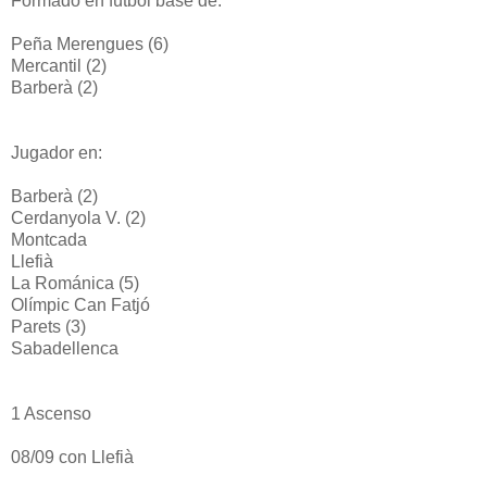
Formado en fútbol base de:
Peña Merengues (6)
Mercantil (2)
Barberà (2)
Jugador en:
Barberà (2)
Cerdanyola V. (2)
Montcada
Llefià
La Románica (5)
Olímpic Can Fatjó
Parets (3)
Sabadellenca
1 Ascenso
08/09 con Llefià