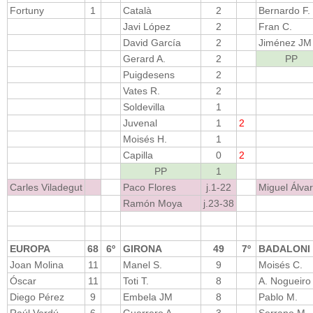
Fortuny
1
Català
2
Bernardo F.
Javi López
2
Fran C.
David García
2
Jiménez JM
Gerard A.
2
PP
Puigdesens
2
Vates R.
2
Soldevilla
1
Juvenal
1
2
Moisés H.
1
Capilla
0
2
PP
1
Carles Viladegut
Paco Flores
j.1-22
Miguel Álva
Ramón Moya
j.23-38
EUROPA
68
6º
GIRONA
49
7º
BADALONI
Joan Molina
11
Manel S.
9
Moisés C.
Óscar
11
Toti T.
8
A. Nogueiro
Diego Pérez
9
Embela JM
8
Pablo M.
Raúl Verdú
6
Guerrero A.
3
Serrano M.