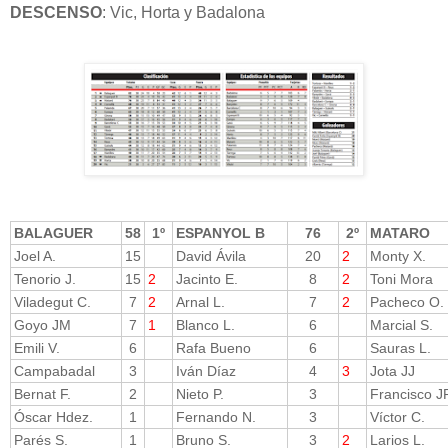
DESCENSO
: Vic, Horta y Badalona
BALAGUER
58
1º
ESPANYOL B
76
2º
MATARO
Joel A.
15
David Ávila
20
2
Monty X.
Tenorio J.
15
2
Jacinto E.
8
2
Toni Mora
Viladegut C.
7
2
Arnal L.
7
2
Pacheco O.
Goyo JM
7
1
Blanco L.
6
Marcial S.
Emili V.
6
Rafa Bueno
6
Sauras L.
Campabadal
3
Iván Díaz
4
3
Jota JJ
Bernat F.
2
Nieto P.
3
Francisco J
Óscar Hdez.
1
Fernando N.
3
Víctor C.
Parés S.
1
Bruno S.
3
2
Larios L.