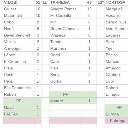
VILOBI
55
11º
TARREGA
46
12º
TORTOSA
Cruset
10
Alberto Pomer
12
Margalef
Matamala
10
M. Carballo
8
Vizcarro
Cobo
8
Mir
8
Sergio Ruiz
Nené
8
Roger Cànoves
1
Iván Romeu
David Vendrell
3
Vilaseca
6
Lagares
Vallejo
2
Tomás
1
Soto
Armengol
2
Martínez
1
Yiyi
López
2
Rodri
1
Enciso
F. Coromina
2
Carro
1
Marcos
Plaja
1
Iván
1
Amador
Castell
1
Benja
4
Gilabert
Pere
1
Gorka
1
Subi
Eloi Fontanella
1
Robert
Rubén
1
PP
Enrique
PP
Mataró
1
Gavà
1
PP
FALTAN
1
Europa
J. Fabregat