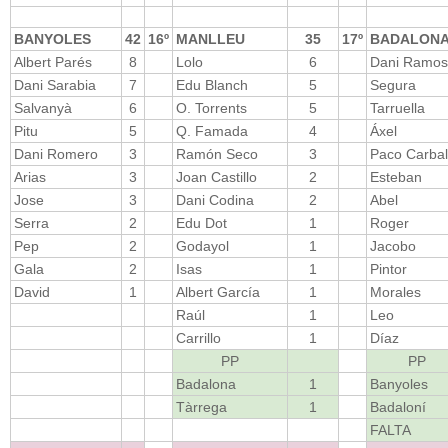
BANYOLES
42
16º
MANLLEU
35
17º
BADALON
Albert Parés
8
Lolo
6
Dani Ramos
Dani Sarabia
7
Edu Blanch
5
Segura
Salvanyà
6
O. Torrents
5
Tarruella
Pitu
5
Q. Famada
4
Áxel
Dani Romero
3
Ramón Seco
3
Paco Carbal
Arias
3
Joan Castillo
2
Esteban
Jose
3
Dani Codina
2
Abel
Serra
2
Edu Dot
1
Roger
Pep
2
Godayol
1
Jacobo
Gala
2
Isas
1
Pintor
David
1
Albert García
1
Morales
Raúl
1
Leo
Carrillo
1
Díaz
PP
PP
Badalona
1
Banyoles
Tàrrega
1
Badaloní
FALTA