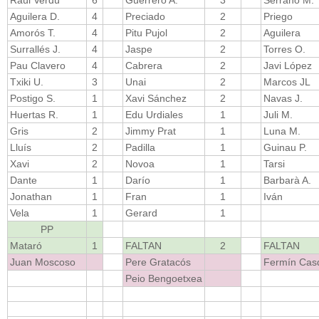
Aguilera D.
4
Preciado
2
Priego
Amorós T.
4
Pitu Pujol
2
Aguilera
Surrallés J.
4
Jaspe
2
Torres O.
Pau Clavero
4
Cabrera
2
Javi López
Txiki U.
3
Unai
2
Marcos JL
Postigo S.
1
Xavi Sánchez
2
Navas J.
Huertas R.
1
Edu Urdiales
1
Juli M.
Gris
2
Jimmy Prat
1
Luna M.
Lluís
2
Padilla
1
Guinau P.
Xavi
2
Novoa
1
Tarsi
Dante
1
Darío
1
Barbarà A.
Jonathan
1
Fran
1
Iván
Vela
1
Gerard
1
PP
Mataró
1
FALTAN
2
FALTAN
Juan Moscoso
Pere Gratacós
Fermín Cas
Peio Bengoetxea