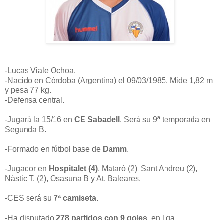
-Lucas Viale Ochoa.
-Nacido en Córdoba (Argentina) el 09/03/1985. Mide 1,82 m
y pesa 77 kg.
-Defensa central.
-Jugará la 15/16 en
CE Sabadell
. Será su 9ª temporada en
Segunda B.
-Formado en fútbol base de
Damm
.
-Jugador en
Hospitalet (4)
, Mataró (2), Sant Andreu (2),
Nàstic T. (2), Osasuna B y At. Baleares.
-CES será su
7ª camiseta
.
-Ha disputado
278 partidos con 9 goles
, en liga.