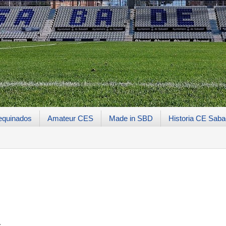
equinados
Amateur CES
Made in SBD
Historia CE Saba
.