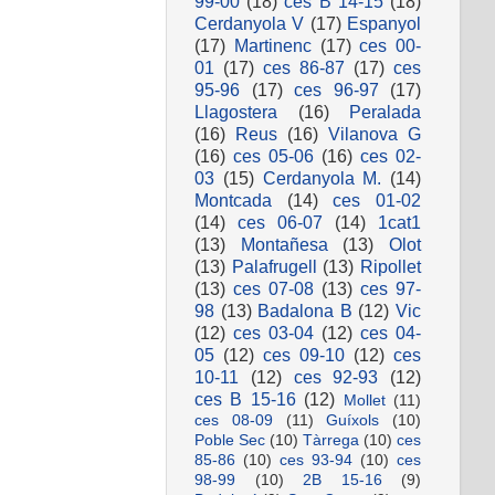
99-00
(18)
ces B 14-15
(18)
Cerdanyola V
(17)
Espanyol
(17)
Martinenc
(17)
ces 00-
01
(17)
ces 86-87
(17)
ces
95-96
(17)
ces 96-97
(17)
Llagostera
(16)
Peralada
(16)
Reus
(16)
Vilanova G
(16)
ces 05-06
(16)
ces 02-
03
(15)
Cerdanyola M.
(14)
Montcada
(14)
ces 01-02
(14)
ces 06-07
(14)
1cat1
(13)
Montañesa
(13)
Olot
(13)
Palafrugell
(13)
Ripollet
(13)
ces 07-08
(13)
ces 97-
98
(13)
Badalona B
(12)
Vic
(12)
ces 03-04
(12)
ces 04-
05
(12)
ces 09-10
(12)
ces
10-11
(12)
ces 92-93
(12)
ces B 15-16
(12)
Mollet
(11)
ces 08-09
(11)
Guíxols
(10)
Poble Sec
(10)
Tàrrega
(10)
ces
85-86
(10)
ces 93-94
(10)
ces
98-99
(10)
2B 15-16
(9)