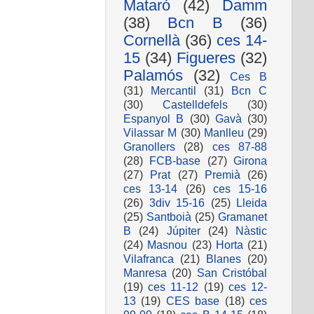
Mataró
(42)
Damm
(38)
Bcn B
(36)
Cornellà
(36)
ces 14-
15
(34)
Figueres
(32)
Palamós
(32)
Ces B
(31)
Mercantil
(31)
Bcn C
(30)
Castelldefels
(30)
Espanyol B
(30)
Gavà
(30)
Vilassar M
(30)
Manlleu
(29)
Granollers
(28)
ces 87-88
(28)
FCB-base
(27)
Girona
(27)
Prat
(27)
Premià
(26)
ces 13-14
(26)
ces 15-16
(26)
3div 15-16
(25)
Lleida
(25)
Santboià
(25)
Gramanet
B
(24)
Júpiter
(24)
Nàstic
(24)
Masnou
(23)
Horta
(21)
Vilafranca
(21)
Blanes
(20)
Manresa
(20)
San Cristóbal
(19)
ces 11-12
(19)
ces 12-
13
(19)
CES base
(18)
ces