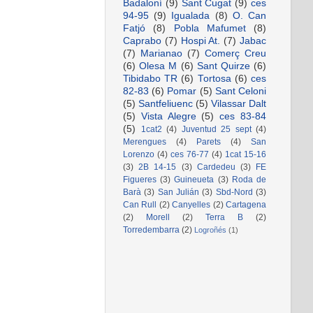
Badaloní
(9)
Sant Cugat
(9)
ces
94-95
(9)
Igualada
(8)
O. Can
Fatjó
(8)
Pobla Mafumet
(8)
Caprabo
(7)
Hospi At.
(7)
Jabac
(7)
Marianao
(7)
Comerç Creu
(6)
Olesa M
(6)
Sant Quirze
(6)
Tibidabo TR
(6)
Tortosa
(6)
ces
82-83
(6)
Pomar
(5)
Sant Celoni
(5)
Santfeliuenc
(5)
Vilassar Dalt
(5)
Vista Alegre
(5)
ces 83-84
(5)
1cat2
(4)
Juventud 25 sept
(4)
Merengues
(4)
Parets
(4)
San
Lorenzo
(4)
ces 76-77
(4)
1cat 15-16
(3)
2B 14-15
(3)
Cardedeu
(3)
FE
Figueres
(3)
Guineueta
(3)
Roda de
Barà
(3)
San Julián
(3)
Sbd-Nord
(3)
Can Rull
(2)
Canyelles
(2)
Cartagena
(2)
Morell
(2)
Terra B
(2)
Torredembarra
(2)
Logroñés
(1)